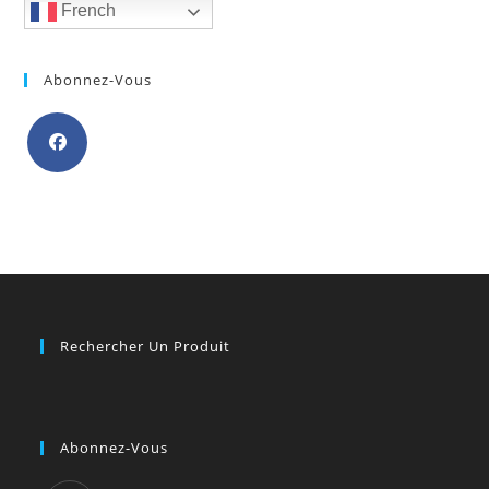
French
Abonnez-Vous
S’ouvre
dans
un
nouvel
onglet
Rechercher Un Produit
Abonnez-Vous