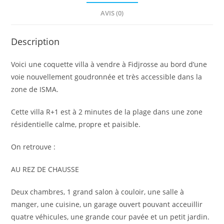
b
A
dI
o
p
n
AVIS (0)
o
p
Description
k
Voici une coquette villa à vendre à Fidjrosse au bord d’une
voie nouvellement goudronnée et très accessible dans la
zone de ISMA.
Cette villa R+1 est à 2 minutes de la plage dans une zone
résidentielle calme, propre et paisible.
On retrouve :
AU REZ DE CHAUSSE
Deux chambres, 1 grand salon à couloir, une salle à
manger, une cuisine, un garage ouvert pouvant acceuillir
quatre véhicules, une grande cour pavée et un petit jardin.