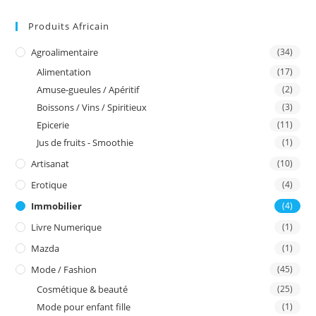
Produits Africain
Agroalimentaire
(34)
Alimentation
(17)
Amuse-gueules / Apéritif
(2)
Boissons / Vins / Spiritieux
(3)
Epicerie
(11)
Jus de fruits - Smoothie
(1)
Artisanat
(10)
Erotique
(4)
Immobilier
(4)
Livre Numerique
(1)
Mazda
(1)
Mode / Fashion
(45)
Cosmétique & beauté
(25)
Mode pour enfant fille
(1)