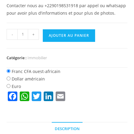
Contacter nous au +2290198531918 par appel ou whatsapp
pour avoir plus d’informations et pour plus de photos.
quantité
-
+
AJOUTER AU PANIER
de
Villa
à
Catégorie :
Immobilier
vendre
à
Franc CFA ouest-africain
Fidjrosse
Dollar américain
Cotonou
Euro
F
W
T
Li
E
a
h
w
n
m
c
at
itt
k
ai
e
s
er
e
l
DESCRIPTION