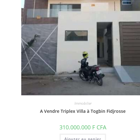
I
n
Immobilier
A Vendre Triplex Villa à Togbin Fidjrosse
310.000.000
F CFA
Ajouter au panier