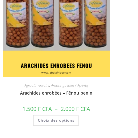
Agroalimentaire
,
Amuse-gueules / Apéritif
Arachides enrobées – Fênou benin
Plage
1.500
F CFA
–
2.000
F CFA
de
prix :
Ce
Choix des options
1.500 F
produit
CFA
a
à
plusieurs
2.000 F
variations.
CFA