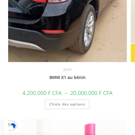
BMW
BMW X1 au bénin
Plage
4.200.000
F CFA
–
20.000.000
F CFA
de
prix :
Ce
Choix des options
4.200.000 F
produit
CFA
a
à
plusieurs
20.000.000
variations.
CFA
Les
options
peuvent
être