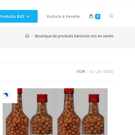
Toggle
Produits BIO
Voiture à Vendre
0
>
Boutique de produits béninois mis en vente
website
search
VOIR :
12
24
TOUS