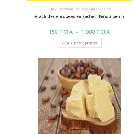
Agroalimentaire
,
Amuse-gueules / Apéritif
Arachides enrobées en sachet- Fênou benin
Plage
150
F CFA
–
1.000
F CFA
de
prix :
Ce
Choix des options
150 F
produit
CFA
a
à
plusieurs
1.000 F
variations.
CFA
Les
options
peuvent
être
choisies
sur
la
page
du
produit