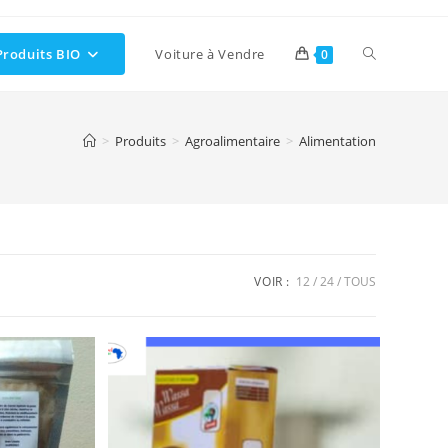
Toggle
Produits BIO
Voiture à Vendre
0
website
>
Produits
>
Agroalimentaire
>
Alimentation
search
VOIR :
12
24
TOUS