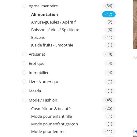
I
Agroalimentaire
(34)
Alimentation
(17)
n
Amuse-gueules / Apéritif
(2)
Boissons / Vins / Spiritieux
(3)
Epicerie
(11)
Jus de fruits - Smoothie
(1)
Artisanat
(10)
Ag
Erotique
(4)
Immobilier
(4)
Livre Numerique
(1)
Mazda
(1)
Mode / Fashion
(45)
Cosmétique & beauté
(25)
Mode pour enfant fille
(1)
Mode pour enfant garçon
(1)
Mode pour femme
(11)