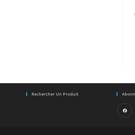
Rechercher Un Produit
Abonn
S’ouvre
dans