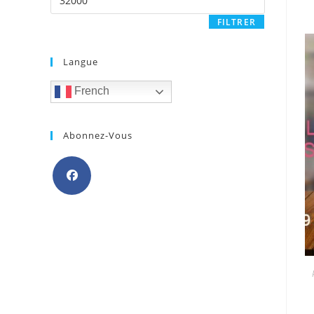
max
FILTRER
Langue
French
Abonnez-Vous
S’ouvre
dans
un
nouvel
onglet