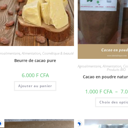
roalimentaire
,
Alimentation
,
Cosmétique & beauté
Beurre de cacao pure
Agroalimentaire
,
Alimentation
,
Co
Produits BIO
6.000
F CFA
Cacao en poudre natur
Ajouter au panier
1.000
F CFA
–
7.
Choix des opti