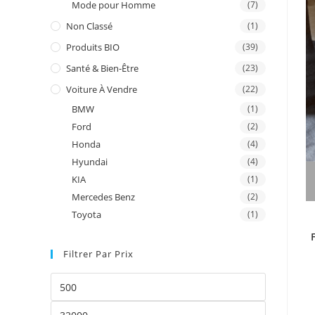
Mode pour Homme
(7)
Non Classé
(1)
Produits BIO
(39)
Santé & Bien-Être
(23)
Voiture À Vendre
(22)
BMW
(1)
Ford
(2)
Honda
(4)
Hyundai
(4)
KIA
(1)
Mercedes Benz
(2)
Toyota
(1)
Filtrer Par Prix
Prix
min
Prix