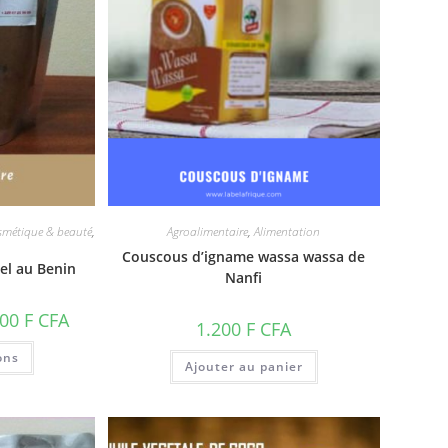
smétique & beauté
,
Agroalimentaire
,
Alimentation
Couscous d’igname wassa wassa de
el au Benin
Nanfi
Plage
000
F CFA
1.200
F CFA
de
prix :
Ce
ons
1.000 F
produit
Ajouter au panier
CFA
a
à
plusieurs
7.000 F
variations.
CFA
Les
options
peuvent