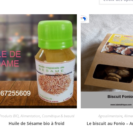
Produits BIO
,
Alimentation
,
Cosmétique & beauté
Agroalimentaire
,
Alime
Huile de Sésame bio à froid
Le biscuit au Fonio – A