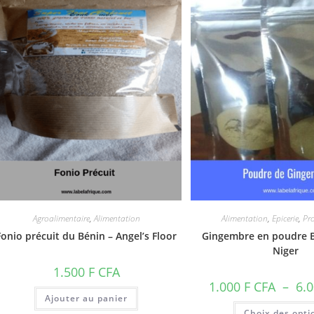
Agroalimentaire
,
Alimentation
Alimentation
,
Epicerie
,
Pr
Fonio précuit du Bénin – Angel’s Floor
Gingembre en poudre B
Niger
1.500
F CFA
1.000
F CFA
–
6.
Ajouter au panier
Choix des opti