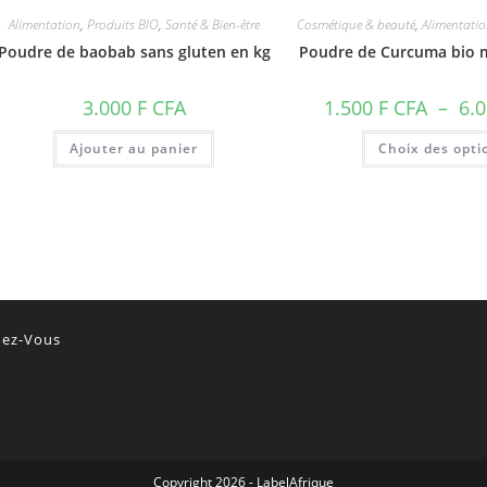
Alimentation
,
Produits BIO
,
Santé & Bien-être
Cosmétique & beauté
,
Alimentati
Poudre de baobab sans gluten en kg
Poudre de Curcuma bio 
3.000
F CFA
1.500
F CFA
–
6.
Ajouter au panier
Choix des opti
ez-Vous
Copyright 2026 - LabelAfrique