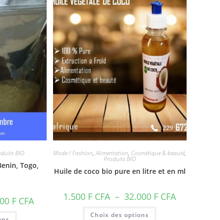
être
choisies
sur
la
page
du
produit
oduits BIO
Mode / Fashion
,
Alimentation
,
Cosmétique & beauté
,
Produits BIO
enin, Togo,
Huile de coco bio pure en litre et en ml
Plage
1.500
F CFA
–
32.000
F CFA
Plage
000
F CFA
de
de
prix :
Ce
prix :
Ce
Choix des options
1.500 F
produit
ons
1.000 F