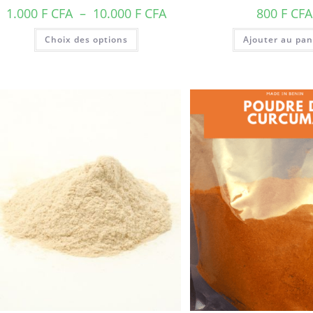
Plage
1.000
F CFA
–
10.000
F CFA
800
F CFA
de
prix :
Ce
Choix des options
1.000 F
Ajouter au pan
produit
CFA
a
à
plusieurs
10.000 F
variations.
CFA
Les
options
peuvent
être
choisies
sur
la
page
du
produit