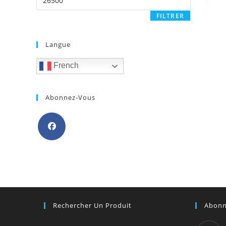
max
FILTRER
Langue
French
Abonnez-Vous
S’ouvre
dans
un
nouvel
onglet
Rechercher Un Produit
Abonn