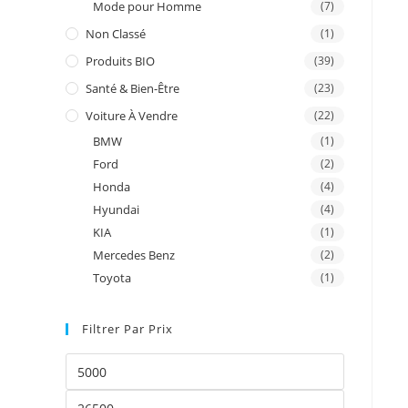
Mode pour Homme
(7)
Non Classé
(1)
Produits BIO
(39)
Santé & Bien-Être
(23)
Voiture À Vendre
(22)
BMW
(1)
Ford
(2)
Honda
(4)
Hyundai
(4)
KIA
(1)
Mercedes Benz
(2)
Toyota
(1)
Filtrer Par Prix
Prix
min
Prix