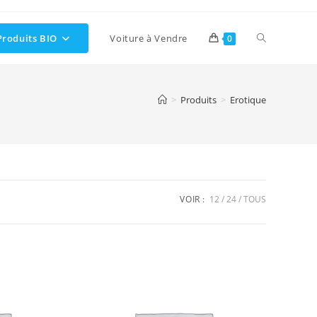
Toggle
Produits BIO
Voiture à Vendre
0
website
>
Produits
>
Erotique
search
VOIR :
12
24
TOUS