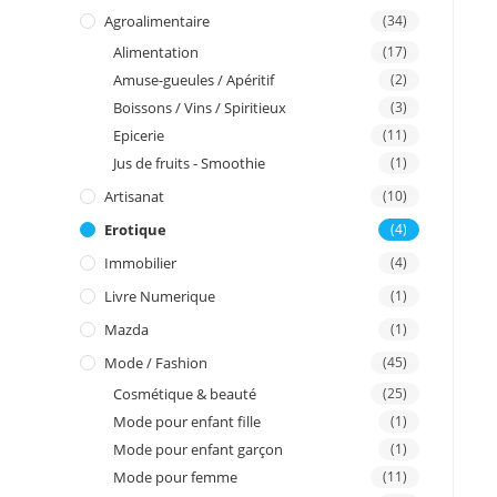
I
Agroalimentaire
(34)
Alimentation
(17)
n
Amuse-gueules / Apéritif
(2)
Boissons / Vins / Spiritieux
(3)
Epicerie
(11)
Jus de fruits - Smoothie
(1)
Artisanat
(10)
Erotique
(4)
Immobilier
(4)
Livre Numerique
(1)
Mazda
(1)
Mode / Fashion
(45)
Cosmétique & beauté
(25)
Mode pour enfant fille
(1)
Mode pour enfant garçon
(1)
Mode pour femme
(11)