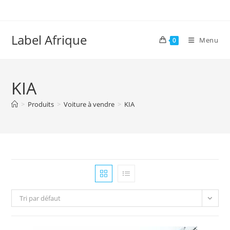
Skip
to
content
Label Afrique
Menu
0
KIA
>
Produits
>
Voiture à vendre
>
KIA
Tri par défaut