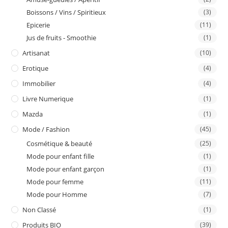
Boissons / Vins / Spiritieux
(3)
Epicerie
(11)
Jus de fruits - Smoothie
(1)
Artisanat
(10)
Erotique
(4)
Immobilier
(4)
Livre Numerique
(1)
Mazda
(1)
Mode / Fashion
(45)
Cosmétique & beauté
(25)
Mode pour enfant fille
(1)
Mode pour enfant garçon
(1)
Mode pour femme
(11)
Mode pour Homme
(7)
Non Classé
(1)
Produits BIO
(39)