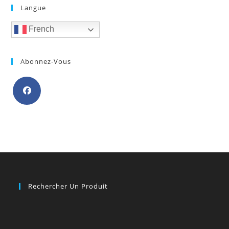
Langue
French
Abonnez-Vous
S’ouvre
dans
un
nouvel
onglet
Rechercher Un Produit