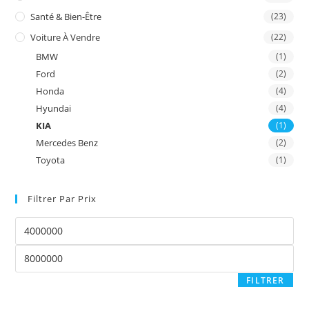
Santé & Bien-Être
(23)
Voiture À Vendre
(22)
BMW
(1)
Ford
(2)
Honda
(4)
Hyundai
(4)
KIA
(1)
Mercedes Benz
(2)
Toyota
(1)
Filtrer Par Prix
Prix
min
Prix
max
FILTRER