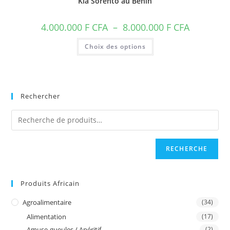
Kia Sorento au Bénin
Plage
4.000.000
F CFA
–
8.000.000
F CFA
de
prix :
Ce
Choix des options
4.000.000 F
produit
CFA
a
à
plusieurs
8.000.000 F
variations.
CFA
Les
options
peuvent
Rechercher
être
choisies
sur
la
page
du
produit
RECHERCHE
Produits Africain
Agroalimentaire
(34)
Alimentation
(17)
Amuse-gueules / Apéritif
(2)