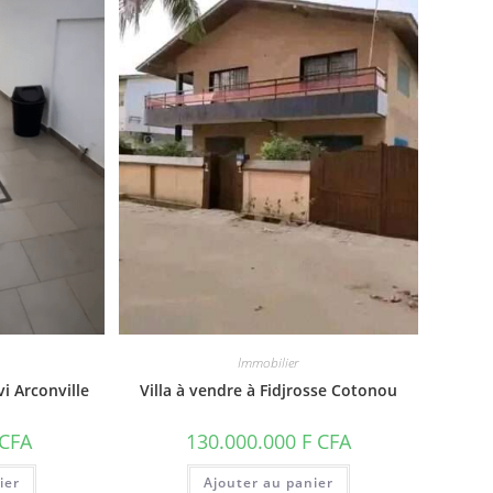
Immobilier
i Arconville
Villa à vendre à Fidjrosse Cotonou
 CFA
130.000.000
F CFA
ier
Ajouter au panier