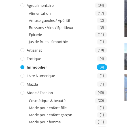
I
Agroalimentaire
(34)
Alimentation
(17)
n
Amuse-gueules / Apéritif
(2)
Boissons / Vins / Spiritieux
(3)
Epicerie
(11)
Jus de fruits - Smoothie
(1)
Artisanat
(10)
Erotique
(4)
Immobilier
(4)
Livre Numerique
(1)
Mazda
(1)
Mode / Fashion
(45)
Cosmétique & beauté
(25)
Mode pour enfant fille
(1)
Mode pour enfant garçon
(1)
Mode pour femme
(11)