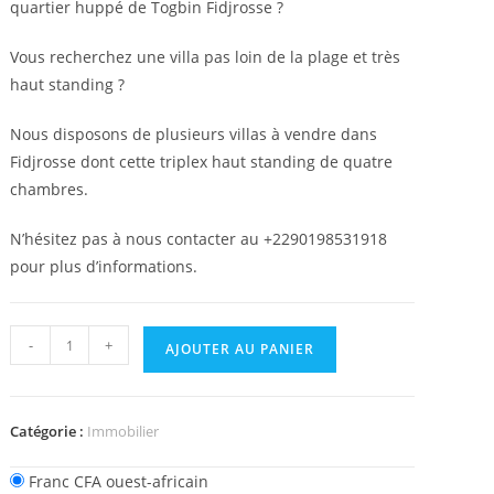
quartier huppé de Togbin Fidjrosse ?
Vous recherchez une villa pas loin de la plage et très
haut standing ?
Nous disposons de plusieurs villas à vendre dans
Fidjrosse dont cette triplex haut standing de quatre
chambres.
N’hésitez pas à nous contacter au +2290198531918
pour plus d’informations.
quantité
-
+
AJOUTER AU PANIER
de
A
Vendre
Catégorie :
Immobilier
Triplex
Villa
Franc CFA ouest-africain