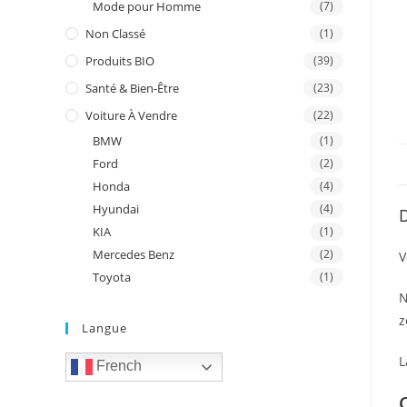
Mode pour Homme
(7)
Non Classé
(1)
Produits BIO
(39)
Santé & Bien-Être
(23)
Voiture À Vendre
(22)
BMW
(1)
Ford
(2)
Honda
(4)
Hyundai
(4)
D
KIA
(1)
Mercedes Benz
(2)
V
Toyota
(1)
N
z
Langue
L
French