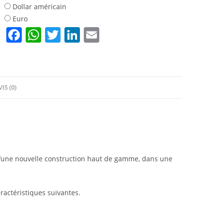
à
Dollar américain
Togbin
Euro
Fidjrosse
F
W
T
Li
E
a
h
w
n
m
c
at
itt
k
ai
e
s
er
e
l
IS (0)
b
A
dI
o
p
n
o
p
k
t d’une nouvelle construction haut de gamme, dans une
aractéristiques suivantes.