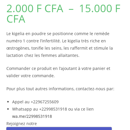
2.000
F CFA
–
15.000
F
CFA
Plage
de
prix :
2.000 F
CFA
Le kigelia en poudre se positionne comme le remède
à
15.000 F
numéro 1 contre l’infertilité. Le kigelia très riche en
CFA
œstrogènes, tonifie les seins, les raffermit et stimule la
lactation chez les femmes allaitantes.
Commander ce produit en l’ajoutant à votre panier et
valider votre commande.
Pour plus tout autres informations, contactez-nous par:
Appel au +22967255609
Whatsapp au +22998531918 ou via ce lien
wa.me/22998531918
Rejoignez notre