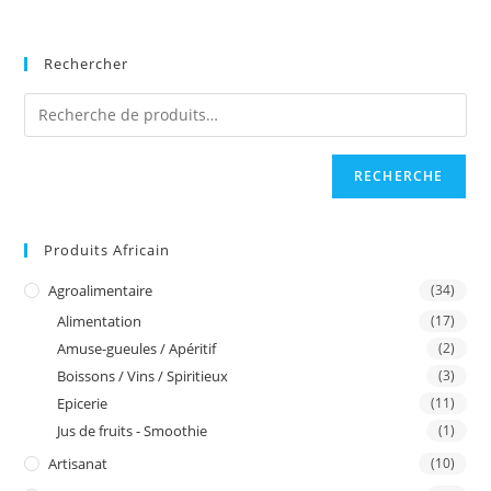
1.000 F
variations.
CFA
Les
options
peuvent
Rechercher
être
choisies
sur
la
page
du
produit
RECHERCHE
Produits Africain
Agroalimentaire
(34)
Alimentation
(17)
Amuse-gueules / Apéritif
(2)
Boissons / Vins / Spiritieux
(3)
Epicerie
(11)
Jus de fruits - Smoothie
(1)
Artisanat
(10)