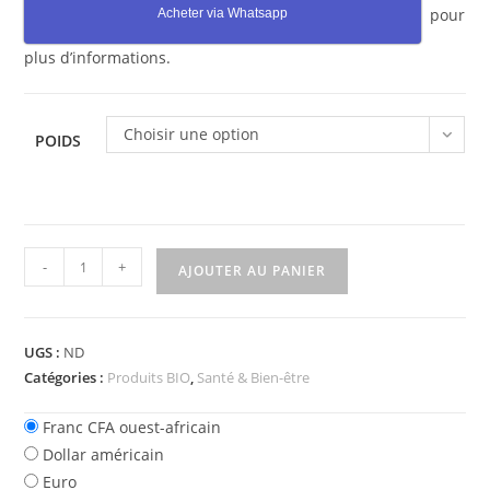
pour
Acheter via Whatsapp
plus d’informations.
Choisir une option
POIDS
quantité
-
+
AJOUTER AU PANIER
de
Kigelia
en
UGS :
ND
poudre
Catégories :
Produits BIO
,
Santé & Bien-être
à
Cotonou
Franc CFA ouest-africain
au
Dollar américain
Bénin
Euro