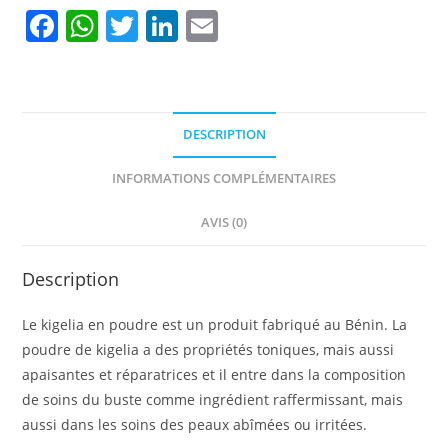
F
W
T
Li
E
a
h
w
n
m
c
at
itt
k
ai
e
s
er
e
l
DESCRIPTION
b
A
dI
o
p
n
INFORMATIONS COMPLÉMENTAIRES
o
p
AVIS (0)
k
Description
Le kigelia en poudre est un produit fabriqué au Bénin. La
poudre de kigelia a des propriétés toniques, mais aussi
apaisantes et réparatrices et il entre dans la composition
de soins du buste comme ingrédient raffermissant, mais
aussi dans les soins des peaux abîmées ou irritées.