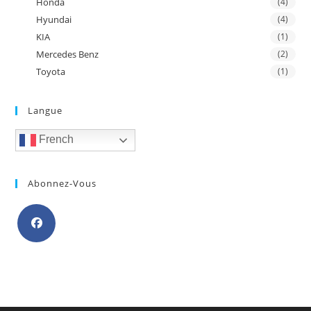
Honda
(4)
Hyundai
(4)
KIA
(1)
Mercedes Benz
(2)
Toyota
(1)
Langue
French
Abonnez-Vous
S’ouvre
dans
un
nouvel