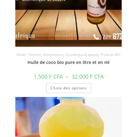
Mode / Fashion
,
Alimentation
,
Cosmétique & beauté
,
Produits BIO
Huile de coco bio pure en litre et en ml
Plage
1.500
F CFA
–
32.000
F CFA
de
prix :
Ce
Choix des options
1.500 F
produit
CFA
a
à
plusieurs
32.000 F
variations.
CFA
Les
options
peuvent
être
choisies
sur
la
page