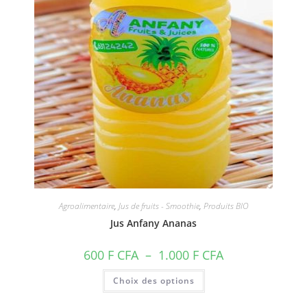
du
produit
Agroalimentaire
,
Jus de fruits - Smoothie
,
Produits BIO
Jus Anfany Ananas
Plage
600
F CFA
–
1.000
F CFA
de
prix :
Ce
Choix des options
600 F
produit
CFA
a
à
plusieurs