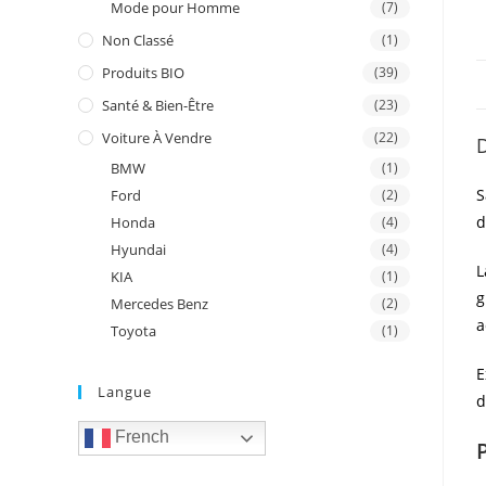
Mode pour Homme
(7)
Non Classé
(1)
Produits BIO
(39)
Santé & Bien-Être
(23)
Voiture À Vendre
(22)
D
BMW
(1)
S
Ford
(2)
d
Honda
(4)
Hyundai
(4)
L
KIA
(1)
g
Mercedes Benz
(2)
a
Toyota
(1)
E
Langue
d
French