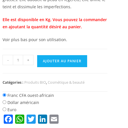
teint et dissimule les imperfections.
Elle est disponible en Kg. Vous pouvez la commander
en ajoutant la quantité désiré au panier.
Voir plus bas pour son utilisation.
quantité
-
+
AJOUTER AU PANIER
de
Poudre
de
Catégories :
Produits BIO
,
Cosmétique & beauté
Riz
sans
Franc CFA ouest-africain
additif
Dollar américain
Euro
F
W
T
Li
E