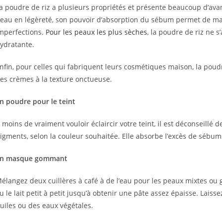
a poudre de riz a plusieurs propriétés et présente beaucoup d’avan
eau en légèreté, son pouvoir d’absorption du sébum permet de matifi
mperfections.
Pour les peaux les plus sèches
, la poudre de riz ne
ydratante.
nfin, pour celles qui fabriquent leurs cosmétiques maison, la poud
es crèmes à la texture onctueuse.
n poudre pour le teint
 moins de vraiment vouloir éclaircir votre teint, il est déconseillé de 
igments, selon la couleur souhaitée. Elle absorbe l’excès de sébum 
n masque gommant
élangez deux cuillères à café à de l’eau pour les peaux mixtes ou g
u le lait petit à petit jusqu’à obtenir une pâte assez épaisse. Lai
uiles ou des eaux végétales.