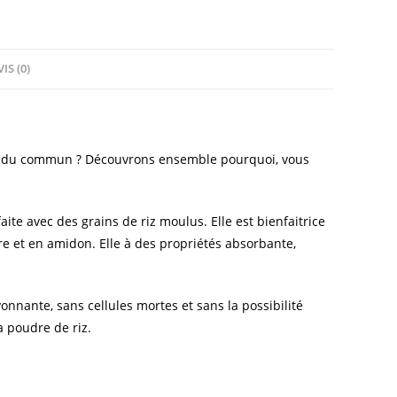
a
h
w
n
m
c
at
itt
k
ai
e
s
er
e
l
IS (0)
b
A
dI
o
p
n
o
p
rs du commun ? Découvrons ensemble pourquoi, vous
k
 faite avec des grains de riz moulus. Elle est bienfaitrice
e et en amidon. Elle à des propriétés absorbante,
yonnante, sans cellules mortes et sans la possibilité
a poudre de riz.