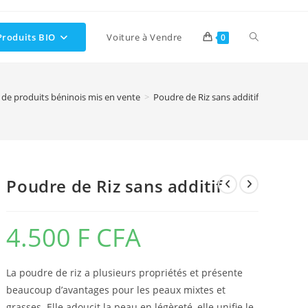
Toggle
Produits BIO
Voiture à Vendre
0
website
de produits béninois mis en vente
>
Poudre de Riz sans additif
search
Poudre de Riz sans additif
4.500
F CFA
La poudre de riz a plusieurs propriétés et présente
beaucoup d’avantages pour les peaux mixtes et
grasses. Elle adoucit la peau en légèreté, elle unifie le