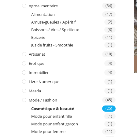
I
Agroalimentaire
(34)
Alimentation
(17)
n
Amuse-gueules / Apéritif
(2)
Boissons / Vins / Spiritieux
(3)
Epicerie
(11)
Jus de fruits - Smoothie
(1)
Artisanat
(10)
Erotique
(4)
Immobilier
(4)
Livre Numerique
(1)
Mazda
(1)
Mode / Fashion
(45)
Cosmétique & beauté
(25)
Mode pour enfant fille
(1)
Mode pour enfant garçon
(1)
Mode pour femme
(11)