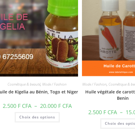
Cosmétique & beauté
,
Mode / Fashion
Mode / Fashion
,
Cosmétique & be
uile de Kigelia au Bénin, Togo et Niger
Huile végétale de carot
Benin
Plage
2.500
F CFA
–
20.000
F CFA
de
2.500
F CFA
–
15.
prix :
Ce
Choix des options
2.500 F
produit
CFA
a
Choix des opti
à
plusieurs
20.000 F
variations.
CFA
Les