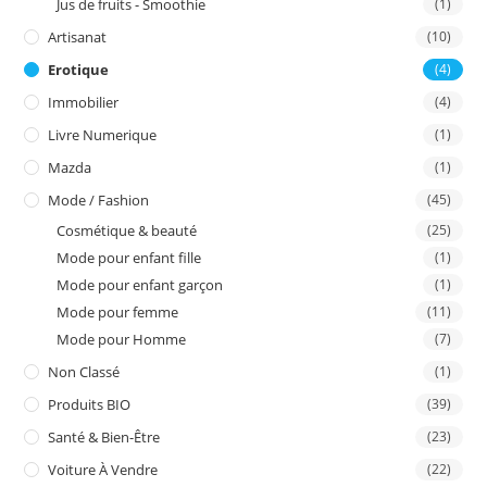
Jus de fruits - Smoothie
(1)
Artisanat
(10)
Erotique
(4)
Immobilier
(4)
Livre Numerique
(1)
Mazda
(1)
Mode / Fashion
(45)
Cosmétique & beauté
(25)
Mode pour enfant fille
(1)
Mode pour enfant garçon
(1)
Mode pour femme
(11)
Mode pour Homme
(7)
Non Classé
(1)
Produits BIO
(39)
Santé & Bien-Être
(23)
Voiture À Vendre
(22)