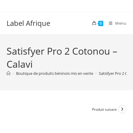
Skip
to
content
Label Afrique
Menu
0
Satisfyer Pro 2 Cotonou –
Calavi
>
Boutique de produits béninois mis en vente
>
Satisfyer Pro 2 Cot
Produit suivant