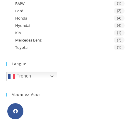
BMW
(1)
Ford
(2)
Honda
(4)
Hyundai
(4)
KIA
(1)
Mercedes Benz
(2)
Toyota
(1)
Langue
French
Abonnez-Vous
S’ouvre
dans