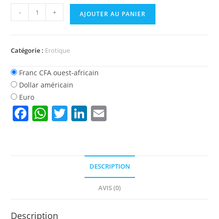
quantité
-
+
AJOUTER AU PANIER
de
Satisfyer
Pro
Catégorie :
Erotique
2
Cotonou
Franc CFA ouest-africain
-
Dollar américain
Calavi
Euro
F
W
T
Li
E
a
h
w
n
m
c
at
itt
k
ai
e
s
er
e
l
DESCRIPTION
b
A
dI
o
p
n
AVIS (0)
o
p
Description