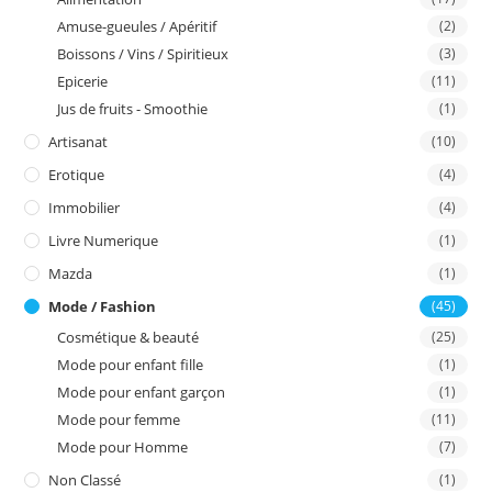
Amuse-gueules / Apéritif
(2)
Boissons / Vins / Spiritieux
(3)
Epicerie
(11)
Jus de fruits - Smoothie
(1)
Artisanat
(10)
Erotique
(4)
Immobilier
(4)
Livre Numerique
(1)
Mazda
(1)
Mode / Fashion
(45)
Cosmétique & beauté
(25)
Mode pour enfant fille
(1)
Mode pour enfant garçon
(1)
Mode pour femme
(11)
Mode pour Homme
(7)
Non Classé
(1)