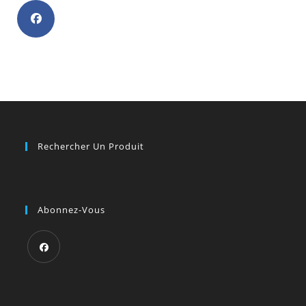
S’ouvre
dans
un
nouvel
onglet
Rechercher Un Produit
Abonnez-Vous
S’ouvre
dans
un