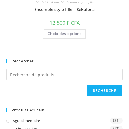
Mode / Fashion
,
Mode pour enfant fille
Ensemble stylé fille – Sekofena
12.500
F CFA
Ce
Choix des options
produit
a
plusieurs
variations.
Les
options
peuvent
Rechercher
être
choisies
sur
la
page
du
produit
RECHERCHE
Produits Africain
Agroalimentaire
(34)
Alimentation
(17)