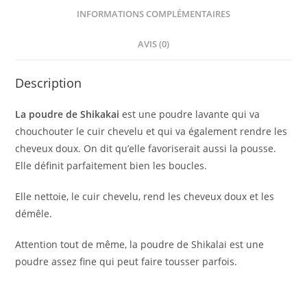
o
p
n
INFORMATIONS COMPLÉMENTAIRES
o
p
AVIS (0)
k
Description
La poudre de Shikakai
est une poudre lavante qui va
chouchouter le cuir chevelu et qui va également rendre les
cheveux doux. On dit qu’elle favoriserait aussi la pousse.
Elle définit parfaitement bien les boucles.
Elle nettoie, le cuir chevelu, rend les cheveux doux et les
démêle.
Attention tout de même, la poudre de Shikalai est une
poudre assez fine qui peut faire tousser parfois.