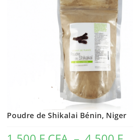
🔍
Poudre de Shikalai Bénin, Niger
1.500
F CFA
–
4.500
F