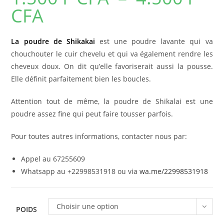
CFA
Plage
de
prix :
1.500 F
CFA
La poudre de Shikakai
est une poudre lavante qui va
à
4.500 F
chouchouter le cuir chevelu et qui va également rendre les
CFA
cheveux doux. On dit qu’elle favoriserait aussi la pousse.
Elle définit parfaitement bien les boucles.
Attention tout de même, la poudre de Shikalai est une
poudre assez fine qui peut faire tousser parfois.
Pour toutes autres informations, contacter nous par:
Appel au 67255609
Whatsapp au +22998531918 ou via
wa.me/22998531918
Choisir une option
POIDS