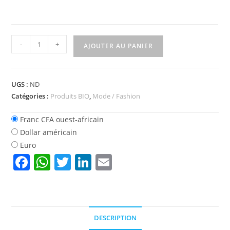
quantité
-
+
AJOUTER AU PANIER
de
Poudre
de
UGS :
ND
Shikalai
Catégories :
Produits BIO
,
Mode / Fashion
Bénin,
Niger
Franc CFA ouest-africain
Dollar américain
Euro
F
W
T
Li
E
a
h
w
n
m
c
at
itt
k
ai
e
s
er
e
l
DESCRIPTION
b
A
dI