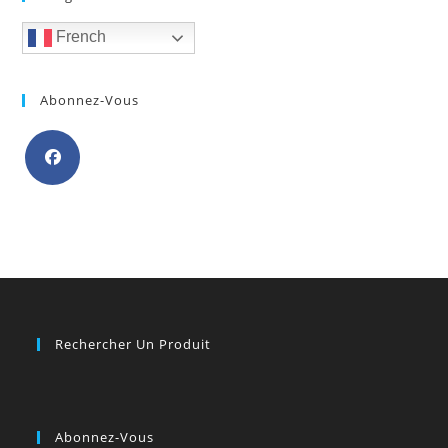
French
Abonnez-Vous
S’ouvre
dans
un
nouvel
onglet
Rechercher Un Produit
Abonnez-Vous