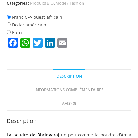
Bhringaraj
Catégories :
Produits BIO
,
Mode / Fashion
au
Bénin,
Franc CFA ouest-africain
Togo
Dollar américain
Euro
F
W
T
Li
E
a
h
w
n
m
c
at
itt
k
ai
e
s
er
e
l
DESCRIPTION
b
A
dI
o
p
n
INFORMATIONS COMPLÉMENTAIRES
o
p
AVIS (0)
k
Description
La poudre de Bhringaraj
un peu comme la poudre d’Amla