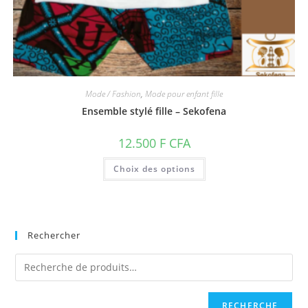
Mode / Fashion
,
Mode pour enfant fille
Ensemble stylé fille – Sekofena
12.500
F CFA
Ce
Choix des options
produit
a
plusieurs
variations.
Les
options
peuvent
Rechercher
être
choisies
sur
la
page
du
produit
RECHERCHE