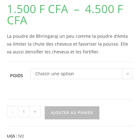
1.500
F CFA
–
4.500
F
CFA
Plage
de
prix :
1.500 F
CFA
La poudre de Bhringaraj un peu comme la poudre d’Amla
à
4.500 F
va limiter la chute des cheveux et favoriser la pousse. Elle
CFA
va aussi densifier les cheveux et les fortifier.
Choisir une option
POIDS
quantité
-
+
AJOUTER AU PANIER
de
Poudre
de
UGS :
ND