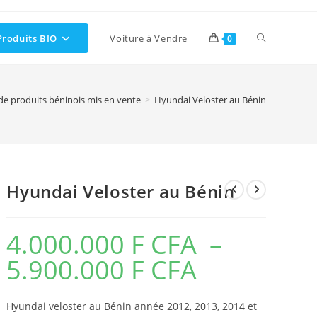
Toggle
Produits BIO
Voiture à Vendre
0
website
de produits béninois mis en vente
>
Hyundai Veloster au Bénin
search
Hyundai Veloster au Bénin
4.000.000
F CFA
–
5.900.000
F CFA
Plage
de
prix :
4.000.000 F
CFA
Hyundai veloster au Bénin année 2012, 2013, 2014 et
à