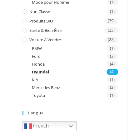
Mode pour Homme
(7)
Non Classé
(1)
Produits BIO
(39)
Santé & Bien-Être
(23)
Voiture À Vendre
(22)
BMW
(1)
Ford
(2)
Honda
(4)
Hyundai
(4)
KIA
(1)
Mercedes Benz
(2)
Toyota
(1)
Langue
French