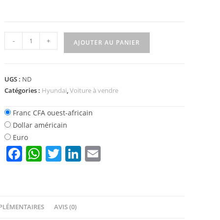
quantité
-
+
AJOUTER AU PANIER
de
Hyundai
Veloster
UGS :
ND
au
Catégories :
Hyundai
,
Voiture à vendre
Bénin
Franc CFA ouest-africain
Dollar américain
Euro
F
W
T
Li
E
a
h
w
n
m
c
at
itt
k
ai
e
s
er
e
l
PLÉMENTAIRES
AVIS (0)
b
A
dI