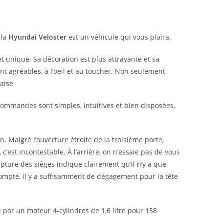
o
p
n
o
p
 la
Hyundai Veloster
est un véhicule qui vous plaira.
k
et unique. Sa décoration est plus attrayante et sa
sont agréables, à l’oeil et au toucher. Non seulement
aise.
commandes sont simples, intuitives et bien disposées,
. Malgré l’ouverture étroite de la troisième porte,
c’est incontestable. À l’arrière, on n’essaie pas de vous
ulpture des sièges indique clairement qu’il n’y a que
compté, il y a suffisamment de dégagement pour la tête
 par un moteur 4-cylindres de 1,6 litre pour 138