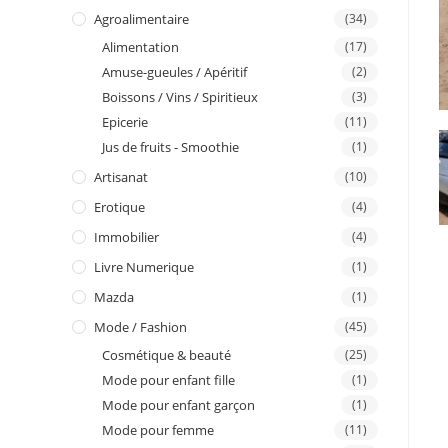
I
Agroalimentaire
(34)
Alimentation
(17)
n
Amuse-gueules / Apéritif
(2)
Boissons / Vins / Spiritieux
(3)
Epicerie
(11)
Jus de fruits - Smoothie
(1)
Artisanat
(10)
Erotique
(4)
Immobilier
(4)
Livre Numerique
(1)
Mazda
(1)
Mode / Fashion
(45)
Cosmétique & beauté
(25)
Mode pour enfant fille
(1)
Mode pour enfant garçon
(1)
Mode pour femme
(11)