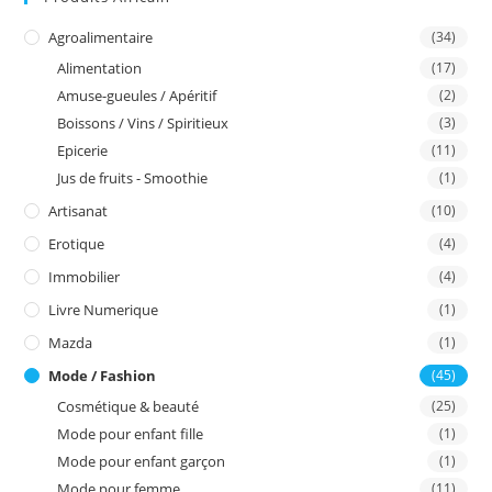
Agroalimentaire
(34)
Alimentation
(17)
Amuse-gueules / Apéritif
(2)
Boissons / Vins / Spiritieux
(3)
Epicerie
(11)
Jus de fruits - Smoothie
(1)
Artisanat
(10)
Erotique
(4)
Immobilier
(4)
Livre Numerique
(1)
Mazda
(1)
Mode / Fashion
(45)
Cosmétique & beauté
(25)
Mode pour enfant fille
(1)
Mode pour enfant garçon
(1)
Mode pour femme
(11)