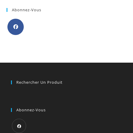
Abonnez-Vous
S’ouvre
dans
un
nouvel
onglet
Rechercher Un Produit
Abonnez-Vous