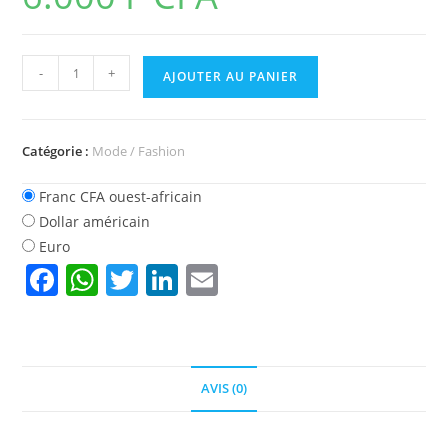
quantité
-
+
AJOUTER AU PANIER
de
Hydrolat
de
Catégorie :
Mode / Fashion
Pamplemousse
Bio
Franc CFA ouest-africain
Dollar américain
Euro
F
W
T
Li
E
a
h
w
n
m
c
at
itt
k
ai
e
s
er
e
l
AVIS (0)
b
A
dI
o
p
n