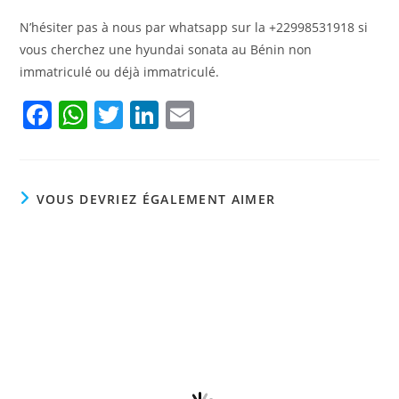
N’hésiter pas à nous par whatsapp sur la +22998531918 si
vous cherchez une hyundai sonata au Bénin non
immatriculé ou déjà immatriculé.
F
W
T
Li
E
a
h
w
n
m
c
at
itt
k
ai
e
s
er
e
l
VOUS DEVRIEZ ÉGALEMENT AIMER
b
A
dI
o
p
n
o
p
k