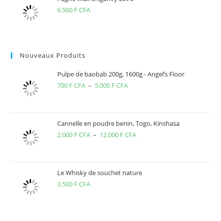
6.500
F CFA
Nouveaux Produits
Pulpe de baobab 200g, 1600g - Angel’s Floor
700
F CFA
–
5.000
F CFA
Plage
de
prix :
700 F
Cannelle en poudre benin, Togo, Kinshasa
2.000
F CFA
–
12.000
F CFA
CFA
Plage
à
de
5.000 F
prix :
CFA
2.000 F
Le Whisky de souchet nature
3.500
F CFA
CFA
à
12.000 F