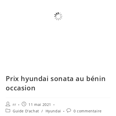
Prix hyundai sonata au bénin
occasion
Auteur/autrice
Publication
rr
11 mai 2021
de
publiée :
Post
Commentaires
Guide D'achat
/
Hyundai
0 commentaire
la
category:
de