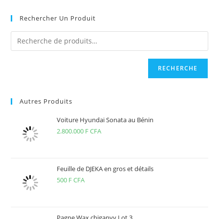
site
(facultatif)
Rechercher Un Produit
RECHERCHE
Autres Produits
Voiture Hyundai Sonata au Bénin
2.800.000
F CFA
Feuille de DJEKA en gros et détails
500
F CFA
Pagne Wax chiganvy Lot 3