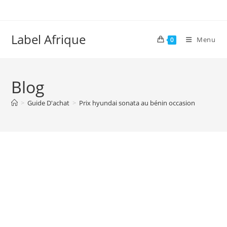
Skip
to
content
Label Afrique
Menu
0
Blog
>
Guide D'achat
>
Prix hyundai sonata au bénin occasion