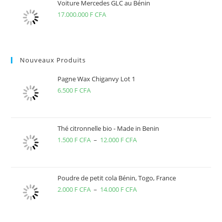
1.500 F
Voiture Mercedes GLC au Bénin
17.000.000
F CFA
CFA
à
7.500 F
CFA
Nouveaux Produits
Pagne Wax Chiganvy Lot 1
6.500
F CFA
Thé citronnelle bio - Made in Benin
1.500
F CFA
–
12.000
F CFA
Plage
de
prix :
1.500 F
Poudre de petit cola Bénin, Togo, France
2.000
F CFA
–
14.000
F CFA
CFA
Plage
à
de
12.000 F
prix :