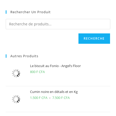
site
(facultatif)
Rechercher Un Produit
RECHERCHE
Autres Produits
Le biscuit au Fonio - Angel’s Floor
800
F CFA
Cumin noire en détails et en Kg
1.500
F CFA
–
7.500
F CFA
Plage
de
prix :