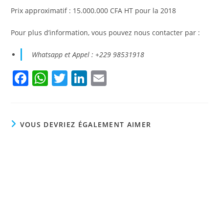
Prix approximatif : 15.000.000 CFA HT pour la 2018
Pour plus d’information, vous pouvez nous contacter par :
Whatsapp et Appel : +229 98531918
F
W
T
Li
E
a
h
w
n
m
c
at
itt
k
ai
e
s
er
e
l
VOUS DEVRIEZ ÉGALEMENT AIMER
b
A
dI
o
p
n
o
p
k