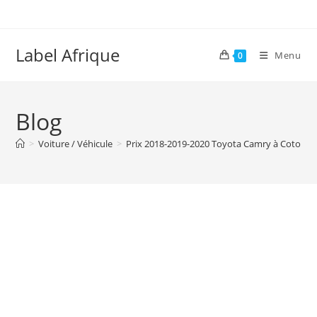
Skip
to
content
Label Afrique
Menu
0
Blog
>
Voiture / Véhicule
>
Prix 2018-2019-2020 Toyota Camry à Cotono