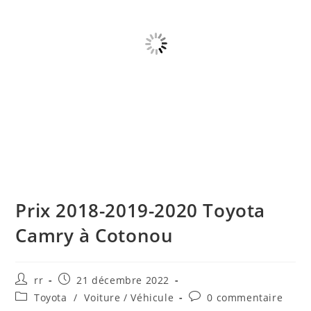
Prix 2018-2019-2020 Toyota
Camry à Cotonou
Auteur/autrice
Publication
rr
21 décembre 2022
de
publiée :
Post
Commentaires
Toyota
/
Voiture / Véhicule
0 commentaire
la
category:
de