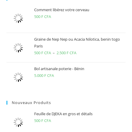
Comment libérez votre cerveau
500
F CFA
Graine de Nep Nep ou Acacia Nilotica, benin togo
Paris
500
F CFA
–
2.500
F CFA
Plage
de
prix :
Bol artisanale poterie - Bénin
500 F
5.000
F CFA
CFA
à
2.500 F
Nouveaux Produits
CFA
Feuille de DJEKA en gros et détails
500
F CFA