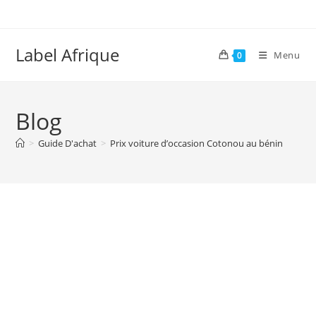
Skip
to
content
Label Afrique
Menu
0
Blog
>
Guide D'achat
>
Prix voiture d’occasion Cotonou au bénin