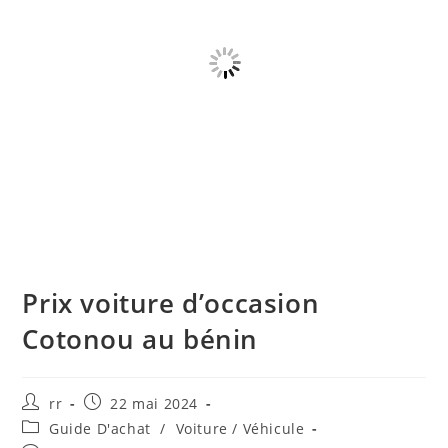
Prix voiture d’occasion
Cotonou au bénin
Auteur/autrice
Publication
rr
22 mai 2024
de
publiée :
Post
Guide D'achat
/
Voiture / Véhicule
la
category: