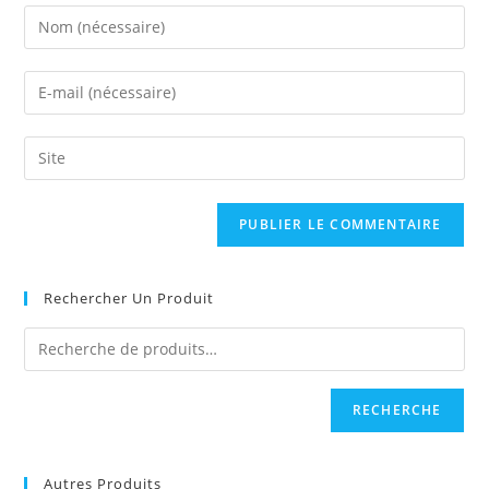
Enter
your
name
Enter
or
your
username
email
Saisir
to
address
l’URL
comment
to
de
comment
votre
site
(facultatif)
Rechercher Un Produit
RECHERCHE
Autres Produits