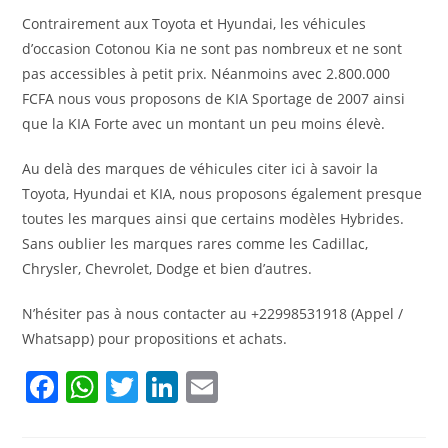
Contrairement aux Toyota et Hyundai, les véhicules
d’occasion Cotonou Kia ne sont pas nombreux et ne sont
pas accessibles à petit prix. Néanmoins avec 2.800.000
FCFA nous vous proposons de KIA Sportage de 2007 ainsi
que la KIA Forte avec un montant un peu moins élevè.
Au delà des marques de véhicules citer ici à savoir la
Toyota, Hyundai et KIA, nous proposons également presque
toutes les marques ainsi que certains modèles Hybrides.
Sans oublier les marques rares comme les Cadillac,
Chrysler, Chevrolet, Dodge et bien d’autres.
N’hésiter pas à nous contacter au +22998531918 (Appel /
Whatsapp) pour propositions et achats.
F
W
T
Li
E
a
h
w
n
m