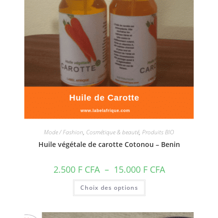
Mode / Fashion
,
Cosmétique & beauté
,
Produits BIO
Huile végétale de carotte Cotonou – Benin
Plage
2.500
F CFA
–
15.000
F CFA
de
prix :
Ce
Choix des options
2.500 F
produit
CFA
a
à
plusieurs
15.000 F
variations.
CFA
Les