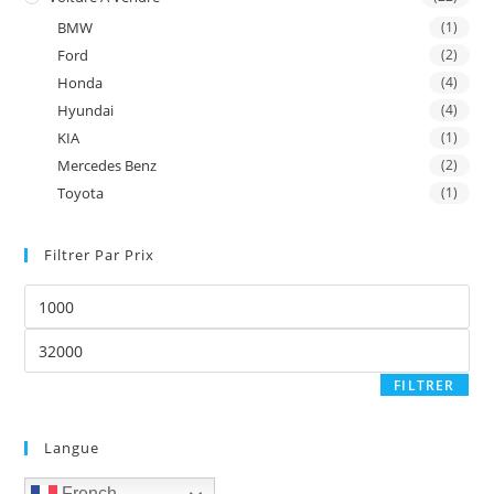
BMW
(1)
Ford
(2)
Honda
(4)
Hyundai
(4)
KIA
(1)
Mercedes Benz
(2)
Toyota
(1)
Filtrer Par Prix
Prix
min
Prix
max
FILTRER
Langue
French