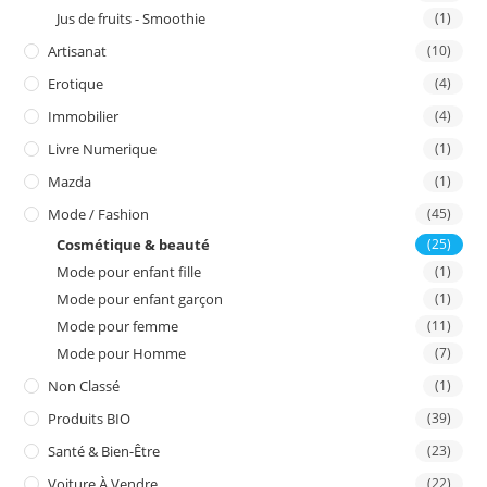
Jus de fruits - Smoothie
(1)
Artisanat
(10)
Erotique
(4)
Immobilier
(4)
Livre Numerique
(1)
Mazda
(1)
Mode / Fashion
(45)
Cosmétique & beauté
(25)
Mode pour enfant fille
(1)
Mode pour enfant garçon
(1)
Mode pour femme
(11)
Mode pour Homme
(7)
Non Classé
(1)
Produits BIO
(39)
Santé & Bien-Être
(23)
Voiture À Vendre
(22)