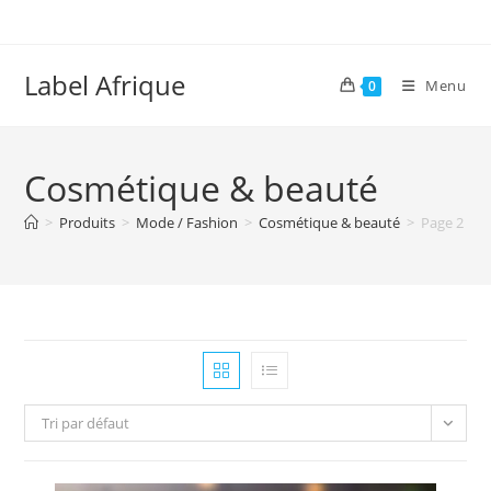
Skip
to
content
Label Afrique
Menu
0
Cosmétique & beauté
>
Produits
>
Mode / Fashion
>
Cosmétique & beauté
>
Page 2
Tri par défaut