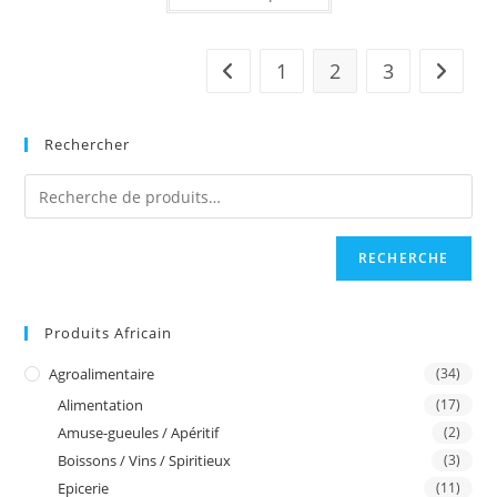
CFA
a
à
plusieurs
15.000 F
variations.
CFA
Les
1
2
3
options
peuvent
être
choisies
sur
Rechercher
la
page
du
produit
RECHERCHE
Produits Africain
Agroalimentaire
(34)
Alimentation
(17)
Amuse-gueules / Apéritif
(2)
Boissons / Vins / Spiritieux
(3)
Epicerie
(11)