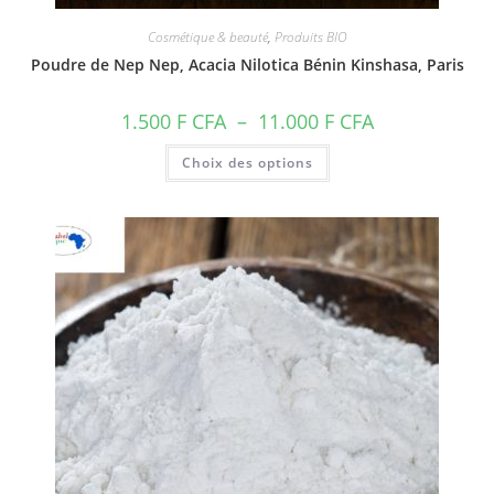
Cosmétique & beauté
,
Produits BIO
Poudre de Nep Nep, Acacia Nilotica Bénin Kinshasa, Paris
Plage
1.500
F CFA
–
11.000
F CFA
de
prix :
Ce
Choix des options
1.500 F
produit
CFA
a
à
plusieurs
11.000 F
variations.
CFA
Les
options
peuvent
être
choisies
sur
la
page
du
produit