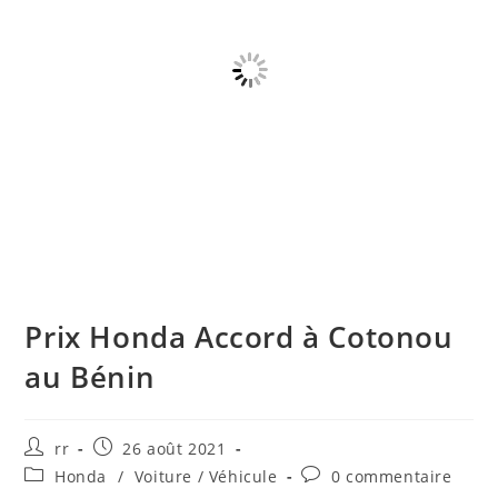
Prix Honda Accord à Cotonou
au Bénin
Auteur/autrice
Publication
rr
26 août 2021
de
publiée :
Post
Commentaires
Honda
/
Voiture / Véhicule
0 commentaire
la
category:
de