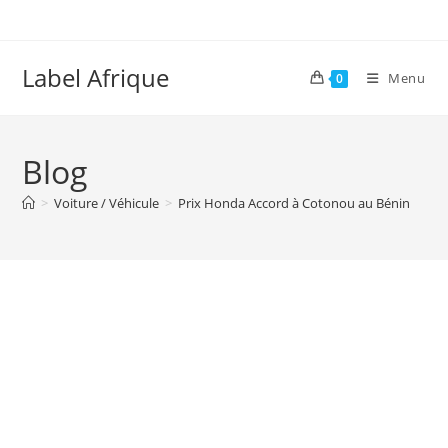
Skip
to
content
Label Afrique
Menu
0
Blog
>
Voiture / Véhicule
>
Prix Honda Accord à Cotonou au Bénin