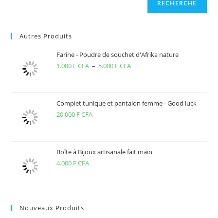
RECHERCHE
Autres Produits
Farine - Poudre de souchet d'Afrika nature
1.000
F CFA
–
5.000
F CFA
Plage
de
prix :
1.000 F
Complet tunique et pantalon femme - Good luck
20.000
F CFA
CFA
à
5.000 F
CFA
Boîte à Bijoux artisanale fait main
4.000
F CFA
Nouveaux Produits