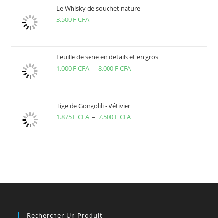
Le Whisky de souchet nature
3.500
F CFA
Feuille de séné en details et en gros
1.000
F CFA
–
8.000
F CFA
Plage
de
prix :
1.000 F
Tige de Gongolili - Vétivier
1.875
F CFA
–
7.500
F CFA
CFA
Plage
à
de
8.000 F
prix :
CFA
1.875 F
CFA
à
7.500 F
CFA
Rechercher Un Produit