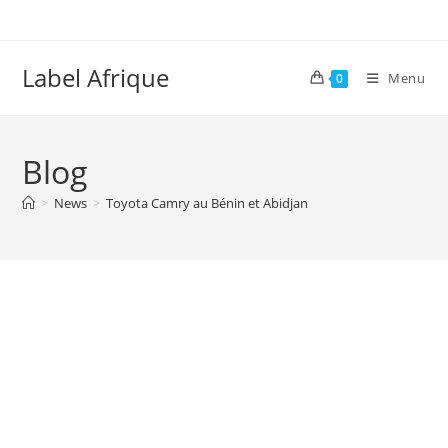
Skip
to
content
Label Afrique
Menu
0
Blog
>
News
>
Toyota Camry au Bénin et Abidjan