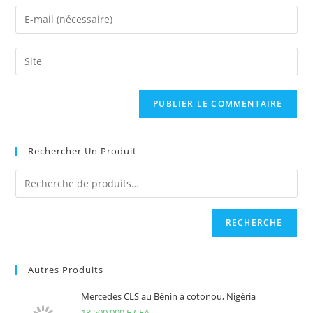
name
Enter
or
your
username
email
Saisir
to
address
l’URL
comment
to
de
comment
votre
site
(facultatif)
Rechercher Un Produit
RECHERCHE
Autres Produits
Mercedes CLS au Bénin à cotonou, Nigéria
18.500.000
F CFA