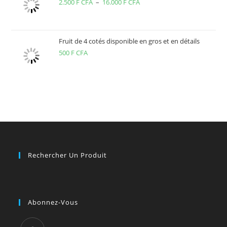
2.500
F CFA
–
16.000
F CFA
Plage
de
prix :
2.500 F
Fruit de 4 cotés disponible en gros et en détails
500
F CFA
CFA
à
16.000 F
CFA
Rechercher Un Produit
Abonnez-Vous