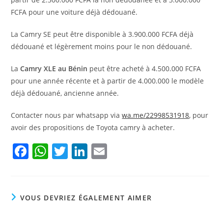
FCFA pour une voiture déjà dédouané.
La Camry SE peut être disponible à 3.900.000 FCFA déjà
dédouané et légèrement moins pour le non dédouané.
La
Camry XLE au Bénin
peut être acheté à 4.500.000 FCFA
pour une année récente et à partir de 4.000.000 le modèle
déjà dédouané, ancienne année.
Contacter nous par whatsapp via
wa.me/22998531918
, pour
avoir des propositions de Toyota camry à acheter.
F
W
T
Li
E
a
h
w
n
m
c
at
itt
k
ai
e
s
er
e
l
VOUS DEVRIEZ ÉGALEMENT AIMER
b
A
dI