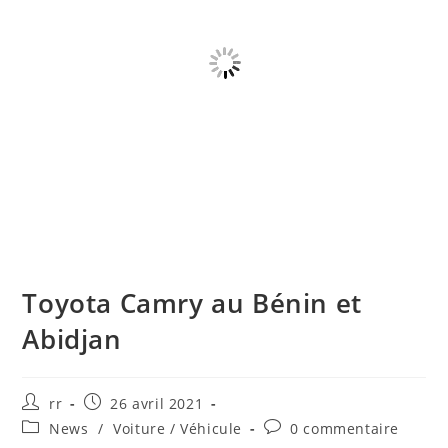
Toyota Camry au Bénin et
Abidjan
Auteur/autrice
Publication
rr
26 avril 2021
de
publiée :
Post
Commentaires
News
/
Voiture / Véhicule
0 commentaire
la
category:
de