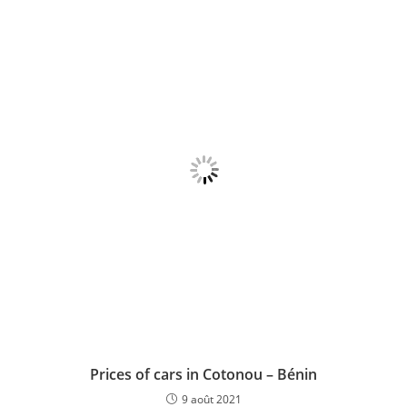
o
p
n
o
p
k
Prices of cars in Cotonou – Bénin
9 août 2021