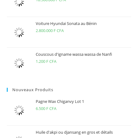
Voiture Hyundai Sonata au Bénin
2.800.000
F CFA
Couscous d'igname wassa wassa de Nanfi
1.200
F CFA
Nouveaux Produits
Pagne Wax Chiganvy Lot 1
6.500
F CFA
Huile d'akpi ou djansang en gros et détails