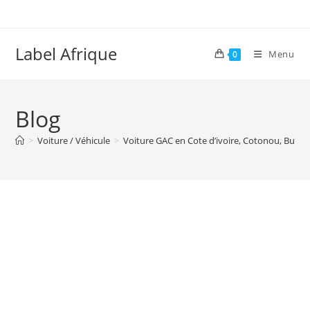
Skip
to
content
Label Afrique
Menu
0
Blog
>
Voiture / Véhicule
>
Voiture GAC en Cote d’ivoire, Cotonou, Burki