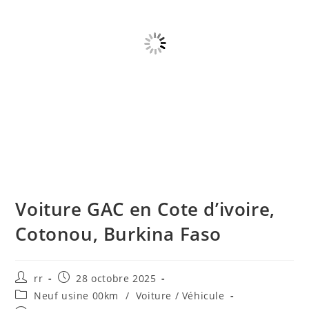
Voiture GAC en Cote d’ivoire,
Cotonou, Burkina Faso
Auteur/autrice
Publication
rr
28 octobre 2025
de
publiée :
Post
Neuf usine 00km
/
Voiture / Véhicule
la
category: