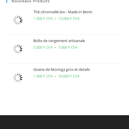
Nouveaux Produits
Thé citronnelle bio - Made in Benin
1.500
F CFA
–
12.000
F CFA
Plage
de
prix :
1.500 F
Boîte de rangement artisanale
5.000
F CFA
–
7.000
F CFA
Plage
CFA
de
à
prix :
12.000 F
5.000 F
CFA
Graine de Moringa gros et details
1.500
F CFA
–
10.000
F CFA
CFA
Plage
à
de
7.000 F
prix :
CFA
1.500 F
CFA
à
10.000 F
CFA