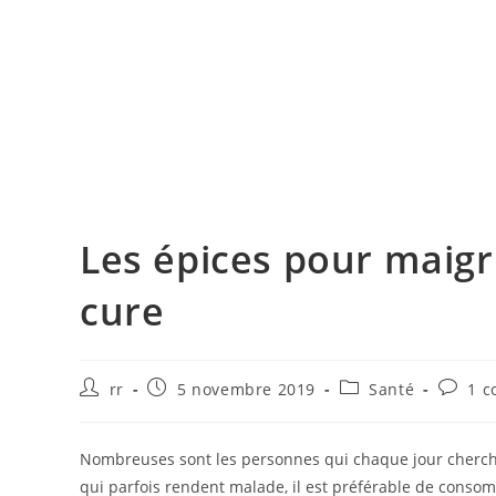
Les épices pour maigr
cure
Auteur/autrice
Publication
Post
Commen
rr
5 novembre 2019
Santé
1 c
de
publiée :
category:
de
la
la
publication :
publica
Nombreuses sont les personnes qui chaque jour cherche 
qui parfois rendent malade, il est préférable de conso