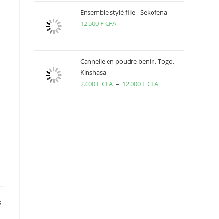
Ensemble stylé fille - Sekofena
12.500
F CFA
Cannelle en poudre benin, Togo,
Kinshasa
2.000
F CFA
–
12.000
F CFA
Plage
de
prix :
2.000 F
CFA
à
12.000 F
CFA
s