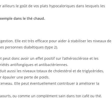
 ailleurs le goût de vos plats hypocaloriques dans lesquels les
exemple dans le thé chaud.
igestion. Elle est très efficace pour aider à stabiliser les niveaux de
 les personnes diabétiques (type 2).
 peut donc avoir un effet positif sur l’athérosclérose et les
iétés antifongiques et antibactériennes.
duit aussi les niveaux totaux de cholestérol et de triglycérides,
ur épauler une perte de poids.
 cerveau. Elle peut éventuellement contribuer à améliorer la
s yaourts, ou comme un complément sain dans ton café ou thé.