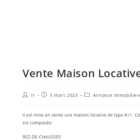
Vente Maison Locative
Auteur/autrice
Publication
Post
rr
5 mars 2023
Annonce Immobilier
de
publiée :
category:
la
publication :
Il est mise en vente une maison locative de type R+1. C
est composée:
REZ-DE-CHAUSSEE