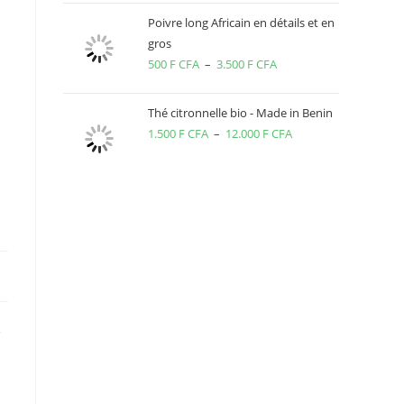
Poivre long Africain en détails et en
gros
500
F CFA
–
3.500
F CFA
Plage
de
prix :
Thé citronnelle bio - Made in Benin
500 F
1.500
F CFA
–
12.000
F CFA
Plage
CFA
de
à
prix :
3.500 F
1.500 F
CFA
CFA
à
12.000 F
CFA
e