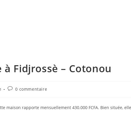
 à Fidjrossè – Cotonou
Commentaires
e
0 commentaire
de
la
publication :
ette maison rapporte mensuellement 430.000 FCFA. Bien située, ell