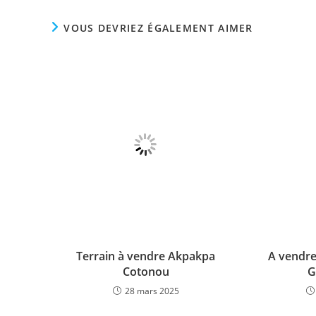
c
at
itt
k
ai
e
s
er
e
l
VOUS DEVRIEZ ÉGALEMENT AIMER
b
A
dI
o
p
n
o
p
k
Terrain à vendre Akpakpa
A vendre
Cotonou
G
28 mars 2025