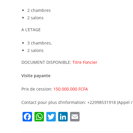
2 chambres
2 salons
A L’ETAGE
3 chambres,
2 salons
DOCUMENT DISPONIBLE:
Titre Foncier
Visite payante
Prix de cession:
150.000.000 FCFA
Contact pour plus d’information: +22998531918 (Appel 
F
W
T
Li
E
a
h
w
n
m