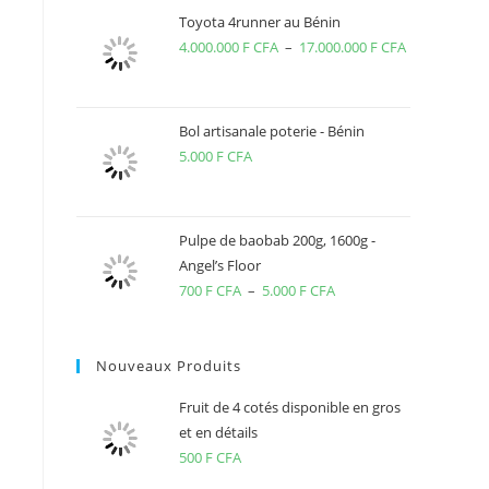
Toyota 4runner au Bénin
4.000.000
F CFA
–
17.000.000
F CFA
Plage
de
prix :
4.000.000 F
Bol artisanale poterie - Bénin
5.000
F CFA
CFA
à
17.000.000 
CFA
Pulpe de baobab 200g, 1600g -
Angel’s Floor
700
F CFA
–
5.000
F CFA
Plage
de
prix :
Nouveaux Produits
700 F
CFA
Fruit de 4 cotés disponible en gros
à
et en détails
5.000 F
500
F CFA
CFA