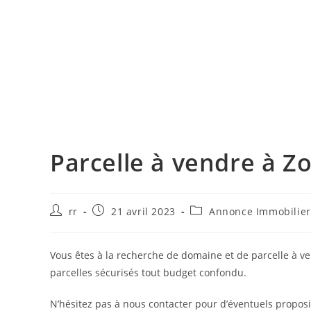
Parcelle à vendre à Z
Auteur/autrice
Publication
Post
rr
21 avril 2023
Annonce Immobilie
de
publiée :
category:
la
publication :
Vous êtes à la recherche de domaine et de parcelle à 
parcelles sécurisés tout budget confondu.
N’hésitez pas à nous contacter pour d’éventuels proposi