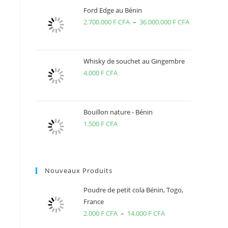
Ford Edge au Bénin
2.700.000
F CFA
–
36.000.000
F CFA
Plage
de
prix :
2.700.000 F
Whisky de souchet au Gingembre
4.000
F CFA
CFA
à
36.000.000 
CFA
Bouillon nature - Bénin
1.500
F CFA
Nouveaux Produits
Poudre de petit cola Bénin, Togo,
France
2.000
F CFA
–
14.000
F CFA
Plage
de