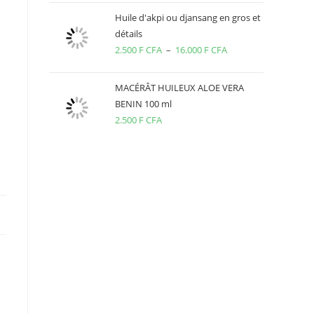
prix :
Huile d'akpi ou djansang en gros et
2.000 F
détails
2.500
F CFA
–
16.000
F CFA
CFA
Plage
à
de
14.000 F
prix :
MACÉRÂT HUILEUX ALOE VERA
CFA
2.500 F
BENIN 100 ml
2.500
F CFA
CFA
à
16.000 F
CFA