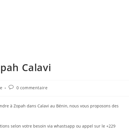
opah Calavi
Commentaires
re
0 commentaire
de
la
publication :
vendre à Zopah dans Calavi au Bénin, nous vous proposons des
tions selon votre besoin via whastsapp ou appel sur le +229