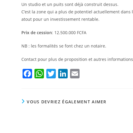
Un studio et un puits sont déjà construit dessus.
C’est la zone qui a plus de potentiel actuellement dans
atout pour un investissement rentable.
Prix de cession
: 12.500.000 FCFA
NB : les formalités se font chez un notaire.
Contact pour plus de proposition et autres information
F
W
T
Li
E
a
h
w
n
m
c
at
itt
k
ai
e
s
er
e
l
VOUS DEVRIEZ ÉGALEMENT AIMER
b
A
dI
o
p
n
o
p