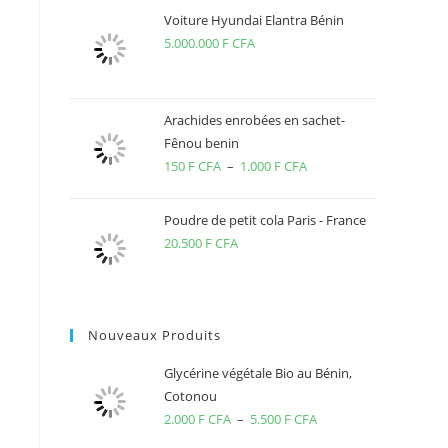
Voiture Hyundai Elantra Bénin
5.000.000
F CFA
Arachides enrobées en sachet-
Fênou benin
150
F CFA
–
1.000
F CFA
Plage
de
prix :
Poudre de petit cola Paris - France
150 F
20.500
F CFA
CFA
à
1.000 F
Nouveaux Produits
CFA
Glycérine végétale Bio au Bénin,
Cotonou
2.000
F CFA
–
5.500
F CFA
Plage
de