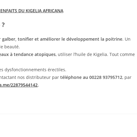
ENFAITS DU KIGELIA AFRICANA
 ?
r
galber, tonifier et améliorer le développement la poitrine
. Un
de beauté.
peaux à tendance atopiques
, utiliser l
’
huile de Kigelia. Tout comme
des dysfonctionnements érectiles.
tactant nos distributeur par
téléphone au 00228 93795712
, par
wa.me/22879544142
.