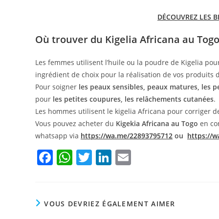
DÉCOUVREZ LES BI
Où trouver du Kigelia Africana au Togo
Les femmes utilisent l
’
huile ou la poudre de Kigelia pou
ingrédient de choix pour la réalisation de vos produits 
Pour soigner
les peaux sensibles, peaux matures, les 
pour
les petites coupures, les relâchements cutanées
.
Les hommes utilisent le kigelia Africana pour corriger 
Vous pouvez acheter du
Kigekia Africana au Togo
en con
whatsapp via
https://wa.me/22893795712
ou
https://
F
W
T
Li
E
a
h
w
n
m
c
at
itt
k
ai
e
s
er
e
l
VOUS DEVRIEZ ÉGALEMENT AIMER