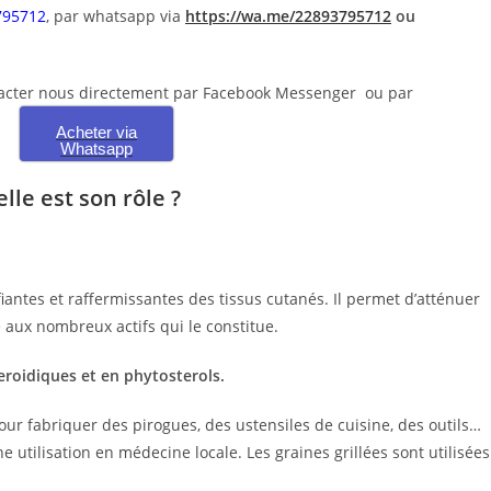
795712
, par whatsapp via
https://wa.me/22893795712
ou
contacter nous directement par Facebook Messenger ou par
Acheter via
Whatsapp
lle est son rôle ?
fiantes et raffermissantes des tissus cutanés. Il permet d’atténuer
 aux nombreux actifs qui le constitue.
teroidiques et en phytosterols.
 pour fabriquer des
pirogues
, des ustensiles de cuisine, des outils…
une utilisation en
médecine locale
. Les
graines grillées
sont utilisées