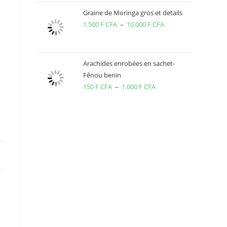
prix :
Graine de Moringa gros et details
2.000 F
1.500
F CFA
–
10.000
F CFA
Plage
CFA
de
à
prix :
5.500 F
1.500 F
Arachides enrobées en sachet-
CFA
Fênou benin
CFA
150
F CFA
–
1.000
F CFA
Plage
à
de
10.000 F
prix :
CFA
150 F
CFA
à
1.000 F
CFA