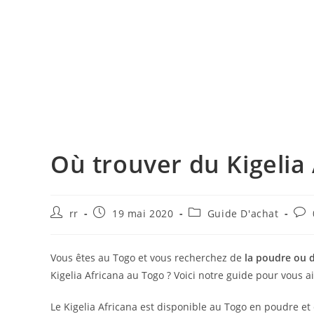
Où trouver du Kigelia
Auteur/autrice
Publication
Post
Com
rr
19 mai 2020
Guide D'achat
de
publiée :
category:
de
la
la
publication :
publ
Vous êtes au Togo et vous recherchez de
la poudre ou d
Kigelia Africana au Togo ? Voici notre guide pour vous 
Le Kigelia Africana est disponible au Togo en poudre e