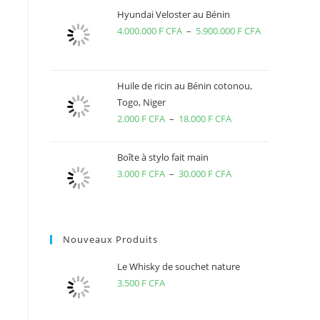
Hyundai Veloster au Bénin
4.000.000
F CFA
–
5.900.000
F CFA
Plage
de
prix :
4.000.000 F
Huile de ricin au Bénin cotonou,
Togo, Niger
CFA
2.000
F CFA
–
18.000
F CFA
Plage
à
de
5.900.000 F
prix :
CFA
Boîte à stylo fait main
2.000 F
3.000
F CFA
–
30.000
F CFA
Plage
CFA
de
à
prix :
18.000 F
3.000 F
Nouveaux Produits
CFA
CFA
à
Le Whisky de souchet nature
30.000 F
3.500
F CFA
CFA