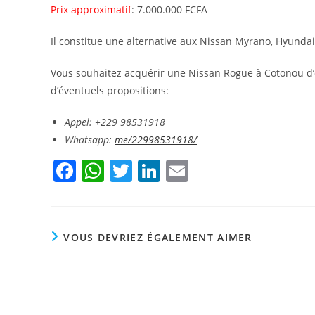
Prix approximatif
: 7.000.000 FCFA
Il constitue une alternative aux Nissan Myrano, Hyundai
Vous souhaitez acquérir une Nissan Rogue à Cotonou d’o
d’éventuels propositions:
Appel: +229 98531918
Whatsapp:
me/22998531918/
F
W
T
Li
E
a
h
w
n
m
c
at
itt
k
ai
e
s
er
e
l
VOUS DEVRIEZ ÉGALEMENT AIMER
b
A
dI
o
p
n
o
p