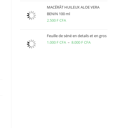
MACÉRÂT HUILEUX ALOE VERA
BENIN 100 ml
2.500
F CFA
Feuille de séné en details et en gros
1.000
F CFA
–
8.000
F CFA
Plage
de
prix :
1.000 F
CFA
à
8.000 F
CFA