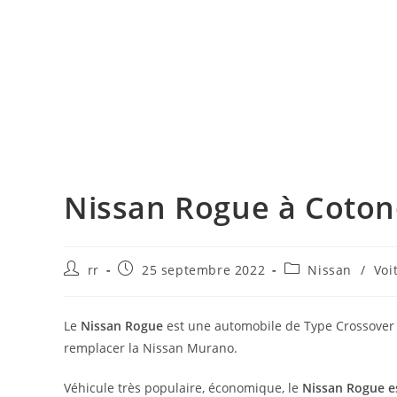
Nissan Rogue à Coton
Auteur/autrice
Publication
Post
rr
25 septembre 2022
Nissan
/
Voi
de
publiée :
category:
la
publication :
Le
Nissan Rogue
est une automobile de Type Crossover 
remplacer la Nissan Murano.
Véhicule très populaire, économique, le
Nissan Rogue e