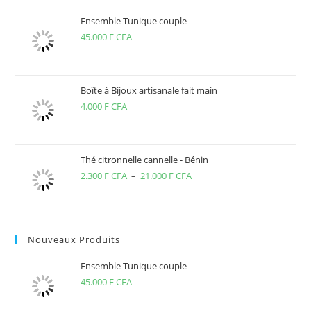
Ensemble Tunique couple
45.000
F CFA
Boîte à Bijoux artisanale fait main
4.000
F CFA
Thé citronnelle cannelle - Bénin
2.300
F CFA
–
21.000
F CFA
Plage
de
prix :
2.300 F
Nouveaux Produits
CFA
à
Ensemble Tunique couple
21.000 F
45.000
F CFA
CFA