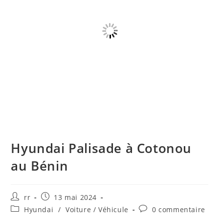
Hyundai Palisade à Cotonou
au Bénin
Auteur/autrice
Publication
rr
13 mai 2024
de
publiée :
Post
Commentaires
Hyundai
/
Voiture / Véhicule
0 commentaire
la
category:
de