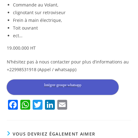
Commande au Volant,
clignotant sur retroviseur
Frein à main électrique,
Toit ouvrant
ect…
19.000.000 HT
N’hésitez pas à nous contacter pour plus d’informations au
+22998531918 (Appel / whatsapp)
Intégrer groupe whatsapp
F
W
T
Li
E
a
h
w
n
m
c
at
itt
k
ai
e
s
er
e
l
VOUS DEVRIEZ ÉGALEMENT AIMER