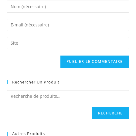
Enter
your
name
Enter
or
your
username
email
Saisir
to
address
l’URL
comment
to
de
comment
votre
site
(facultatif)
Rechercher Un Produit
RECHERCHE
Autres Produits