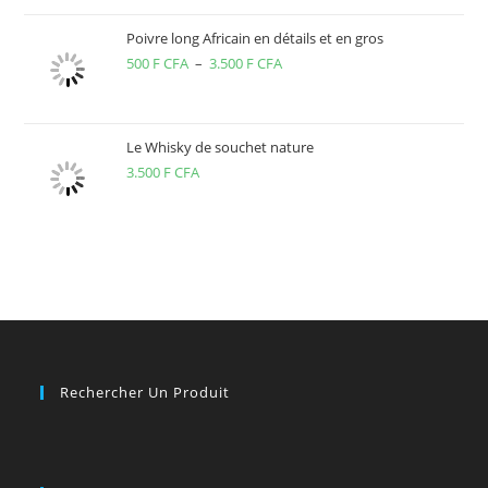
Poivre long Africain en détails et en gros
500
F CFA
–
3.500
F CFA
Plage
de
prix :
500 F
Le Whisky de souchet nature
3.500
F CFA
CFA
à
3.500 F
CFA
Rechercher Un Produit