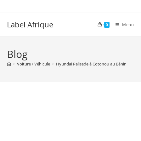
Skip
to
content
Label Afrique
Menu
0
Blog
>
Voiture / Véhicule
>
Hyundai Palisade à Cotonou au Bénin