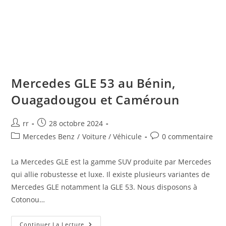
Mercedes GLE 53 au Bénin,
Ouagadougou et Caméroun
Auteur/autrice
Publication
rr
28 octobre 2024
de
publiée :
Post
Commentaires
Mercedes Benz
/
Voiture / Véhicule
0 commentaire
la
category:
de
publication :
la
La Mercedes GLE est la gamme SUV produite par Mercedes
publication :
qui allie robustesse et luxe. Il existe plusieurs variantes de
Mercedes GLE notamment la GLE 53. Nous disposons à
Cotonou…
Mercedes
Continuer La Lecture