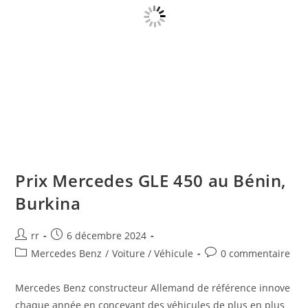
Prix Mercedes GLE 450 au Bénin,
Burkina
Auteur/autrice
Publication
rr
6 décembre 2024
de
publiée :
Post
Commentaires
Mercedes Benz
/
Voiture / Véhicule
0 commentaire
la
category:
de
publication :
la
Mercedes Benz constructeur Allemand de référence innove
publication :
chaque année en concevant des véhicules de plus en plus