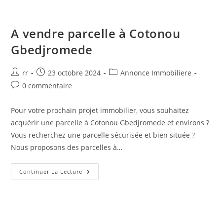
A vendre parcelle à Cotonou
Gbedjromede
Auteur/autrice
Publication
Post
rr
23 octobre 2024
Annonce Immobiliere
de
publiée :
category:
Commentaires
0 commentaire
la
de
publication :
la
Pour votre prochain projet immobilier, vous souhaitez
publication :
acquérir une parcelle à Cotonou Gbedjromede et environs ?
Vous recherchez une parcelle sécurisée et bien située ?
Nous proposons des parcelles à…
A
Continuer La Lecture
Vendre
Parcelle
À
Cotonou
Gbedjromede