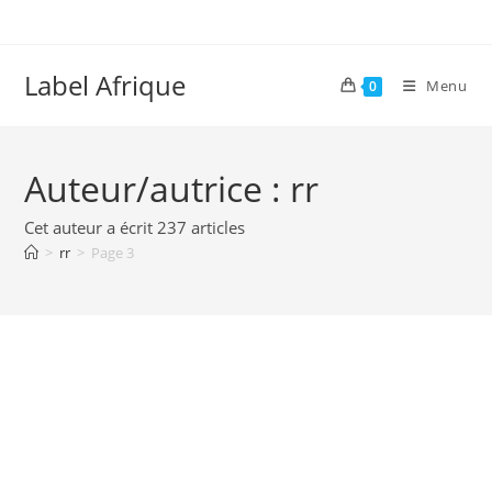
Skip
to
content
Label Afrique
Menu
0
Auteur/autrice :
rr
Cet auteur a écrit 237 articles
>
rr
>
Page 3