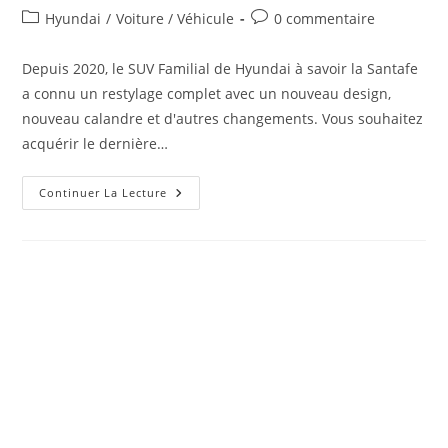
de
publiée :
Post
Commentaires
Hyundai
/
Voiture / Véhicule
0 commentaire
la
category:
de
publication :
la
Depuis 2020, le SUV Familial de Hyundai à savoir la Santafe
publication :
a connu un restylage complet avec un nouveau design,
nouveau calandre et d'autres changements. Vous souhaitez
acquérir le dernière…
Prix
Continuer La Lecture
Hyundai
Santafe
2022
Au
Bénin,
Abidjan