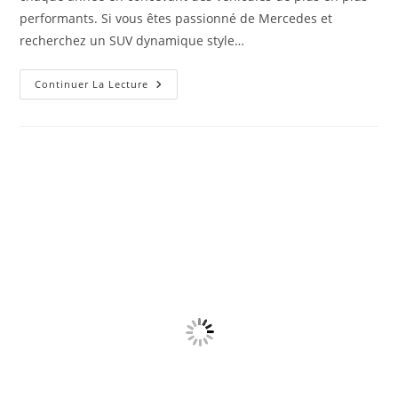
performants. Si vous êtes passionné de Mercedes et
recherchez un SUV dynamique style…
Prix
Continuer La Lecture
Mercedes
GLE
450
Au
Bénin,
Burkina