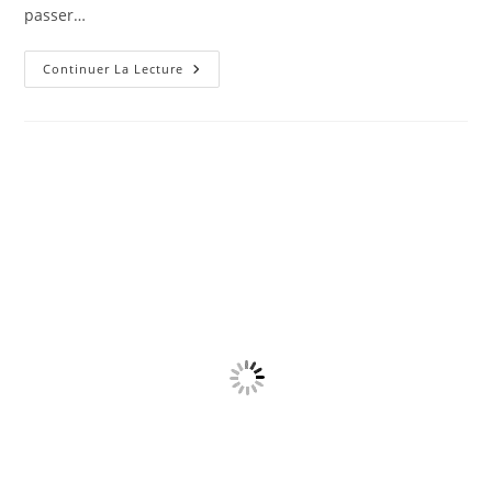
passer…
3
Continuer La Lecture
Huile
Pour
Faire
Grossir
La
Poitrine
Et
Les
Seins