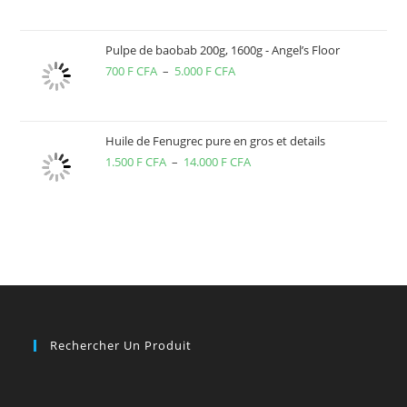
CFA
Pulpe de baobab 200g, 1600g - Angel’s Floor
700
F CFA
–
5.000
F CFA
Plage
de
prix :
700 F
Huile de Fenugrec pure en gros et details
1.500
F CFA
–
14.000
F CFA
CFA
Plage
à
de
5.000 F
prix :
CFA
1.500 F
CFA
à
14.000 F
CFA
Rechercher Un Produit