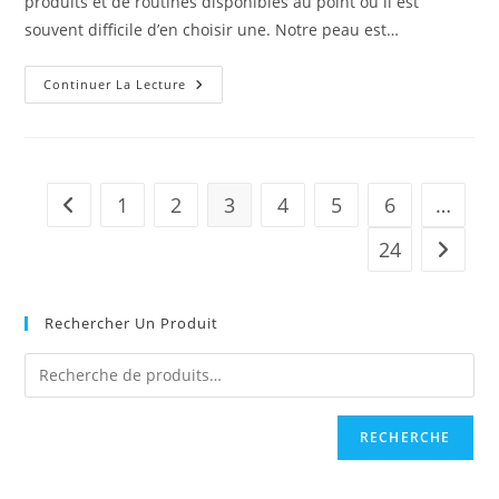
produits et de routines disponibles au point où il est
souvent difficile d’en choisir une. Notre peau est…
Huile
Continuer La Lecture
Végétale
Pour
La
Peau:
Comment
Choisir
?
1
2
3
4
5
6
…
Go to the previous page
24
Aller à 
Rechercher Un Produit
RECHERCHE