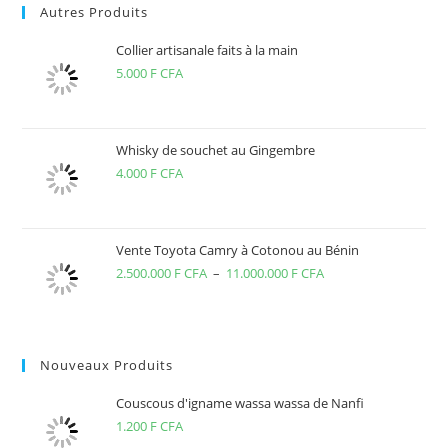
Autres Produits
Collier artisanale faits à la main
5.000
F CFA
Whisky de souchet au Gingembre
4.000
F CFA
Vente Toyota Camry à Cotonou au Bénin
2.500.000
F CFA
–
11.000.000
F CFA
Plage
de
prix :
2.500.000 F
Nouveaux Produits
CFA
à
Couscous d'igname wassa wassa de Nanfi
11.000.000 F
1.200
F CFA