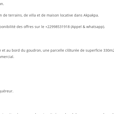
on.
 de terrains, de villa et de maison locative dans Akpakpa.
sponibilité des offres sur le +22998531918 (Appel & whatsapp).
he et au bord du goudron, une parcelle clôturée de superficie 330m
mmercial.
quéreur.