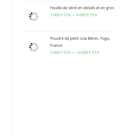
prix :
Feuille de séné en details et en gros
700 F
1.000
F CFA
–
8.000
F CFA
Plage
CFA
de
à
prix :
5.000 F
1.000 F
Poudre de petit cola Bénin, Togo,
CFA
France
CFA
2.000
F CFA
–
14.000
F CFA
Plage
à
de
8.000 F
prix :
CFA
2.000 F
CFA
à
14.000 F
CFA
s