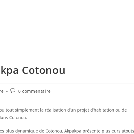
akpa Cotonou
Commentaires
re
0 commentaire
de
la
publication :
ou tout simplement la réalisation d’un projet d’habitation ou de
 dans Cotonou.
 les plus dynamique de Cotonou, Akpakpa présente plusieurs atout