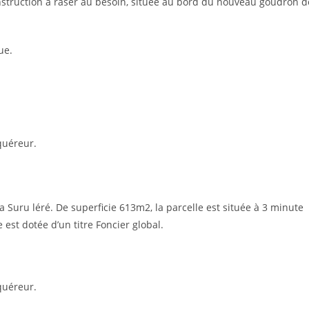
onstruction à raser au besoin, située au bord du nouveau goudron d
ue.
quéreur.
 Suru léré. De superficie 613m2, la parcelle est située à 3 minute
est dotée d’un titre Foncier global.
quéreur.