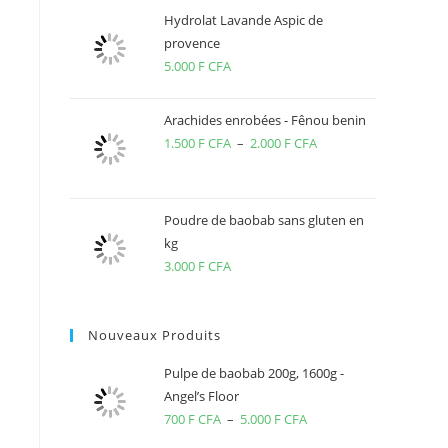
Hydrolat Lavande Aspic de
provence
5.000
F CFA
Arachides enrobées - Fênou benin
1.500
F CFA
–
2.000
F CFA
Plage
de
prix :
1.500 F
Poudre de baobab sans gluten en
kg
CFA
3.000
F CFA
à
2.000 F
CFA
Nouveaux Produits
Pulpe de baobab 200g, 1600g -
Angel’s Floor
700
F CFA
–
5.000
F CFA
Plage
de