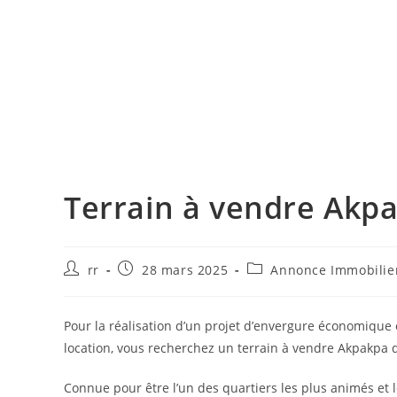
Terrain à vendre Akp
Auteur/autrice
Publication
Post
rr
28 mars 2025
Annonce Immobilie
de
publiée :
category:
la
publication :
Pour la réalisation d’un projet d’envergure économique 
location, vous recherchez un terrain à vendre Akpakpa
Connue pour être l’un des quartiers les plus animés et