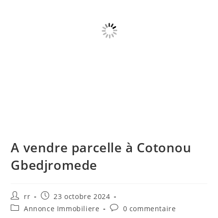
A vendre parcelle à Cotonou
Gbedjromede
Auteur/autrice
Publication
rr
23 octobre 2024
de
publiée :
Post
Commentaires
Annonce Immobiliere
0 commentaire
la
category:
de