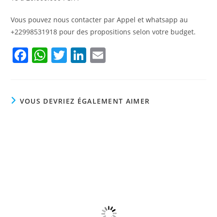
Vous pouvez nous contacter par Appel et whatsapp au
+22998531918 pour des propositions selon votre budget.
F
W
T
Li
E
a
h
w
n
m
c
at
itt
k
ai
e
s
er
e
l
VOUS DEVRIEZ ÉGALEMENT AIMER
b
A
dI
o
p
n
o
p
k