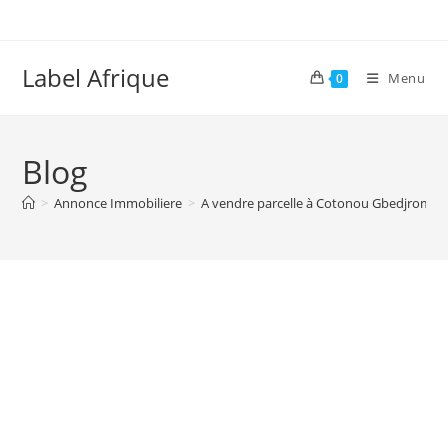
Skip
to
content
Label Afrique
Menu
0
Blog
>
Annonce Immobiliere
>
A vendre parcelle à Cotonou Gbedjromed