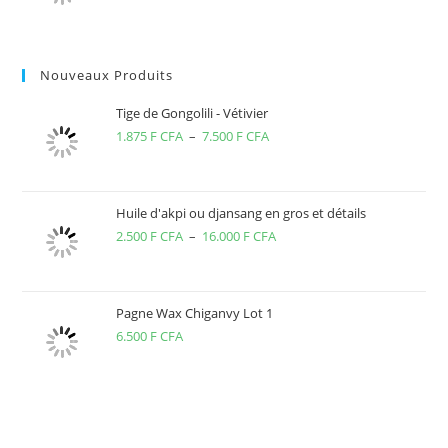
Nouveaux Produits
Tige de Gongolili - Vétivier
1.875
F CFA
–
7.500
F CFA
Plage
de
prix :
1.875 F
Huile d'akpi ou djansang en gros et détails
2.500
F CFA
–
16.000
F CFA
CFA
Plage
à
de
7.500 F
prix :
CFA
2.500 F
Pagne Wax Chiganvy Lot 1
6.500
F CFA
CFA
à
16.000 F
CFA