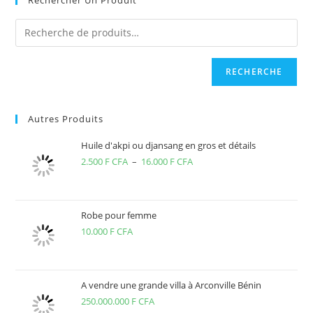
RECHERCHE
Autres Produits
Huile d'akpi ou djansang en gros et détails
2.500
F CFA
–
16.000
F CFA
Plage
de
prix :
2.500 F
Robe pour femme
10.000
F CFA
CFA
à
16.000 F
CFA
A vendre une grande villa à Arconville Bénin
250.000.000
F CFA