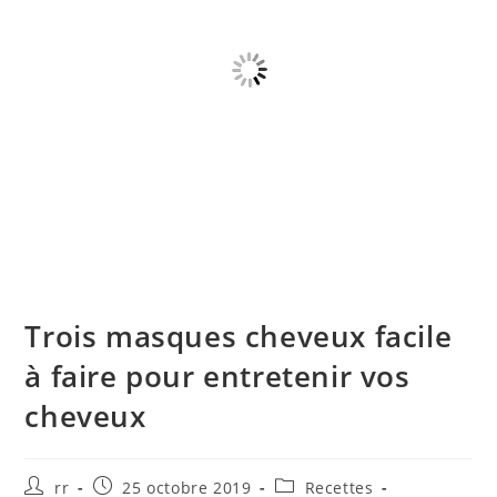
Trois masques cheveux facile
à faire pour entretenir vos
cheveux
Auteur/autrice
Publication
Post
rr
25 octobre 2019
Recettes