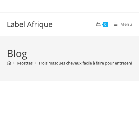
Skip
to
content
Label Afrique
Menu
0
Blog
>
Recettes
>
Trois masques cheveux facile à faire pour entretenir v