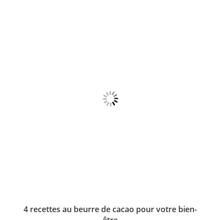
b
A
dI
o
p
n
o
p
k
4 recettes au beurre de cacao pour votre bien-