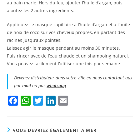
au bain marie. Hors du feu, ajouter l’huile d’argan, puis
ajoutez les 2 autres ingrédients.
Appliquez ce masque capillaire à l’huile d’argan et à l’huile
de noix de coco sur vos cheveux propres, en partant des
racines jusqu’aux pointes.
Laissez agir le masque pendant au moins 30 minutes.
Puis rincer avec de l’eau chaude et un shampoing naturel.
Vous pouvez facilement l’utiliser une fois par semaine.
Devenez distributeur dans votre ville en nous contactant aux
par
mail
ou par
whatsapp
F
W
T
Li
E
a
h
w
n
m
c
at
itt
k
ai
e
s
er
e
l
VOUS DEVRIEZ ÉGALEMENT AIMER