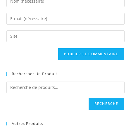
your
name
Enter
or
your
username
email
Saisir
to
address
l’URL
comment
to
de
comment
votre
site
(facultatif)
Rechercher Un Produit
RECHERCHE
Autres Produits