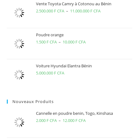
Vente Toyota Camry à Cotonou au Bénin
2.500.000
F CFA
–
11.000.000
F CFA
Plage
de
prix :
2.500.000 F
Poudre orange
1.500
F CFA
–
10.000
F CFA
Plage
CFA
de
à
prix :
11.000.000 F
1.500 F
CFA
Voiture Hyundai Elantra Bénin
5.000.000
F CFA
CFA
à
10.000 F
CFA
Nouveaux Produits
Cannelle en poudre benin, Togo, Kinshasa
2.000
F CFA
–
12.000
F CFA
Plage
de
prix :