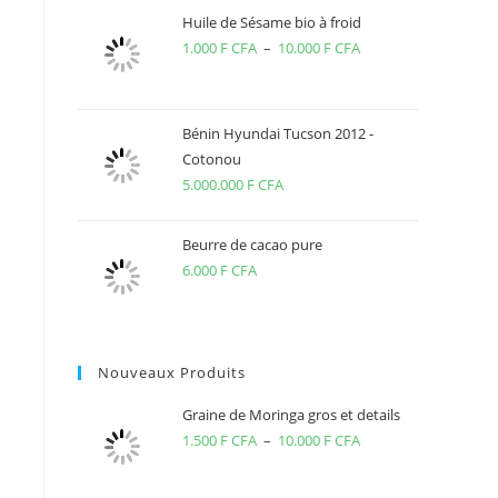
Huile de Sésame bio à froid
1.000
F CFA
–
10.000
F CFA
Plage
de
prix :
1.000 F
Bénin Hyundai Tucson 2012 -
Cotonou
CFA
5.000.000
F CFA
à
10.000 F
CFA
Beurre de cacao pure
6.000
F CFA
Nouveaux Produits
Graine de Moringa gros et details
1.500
F CFA
–
10.000
F CFA
Plage
de
prix :