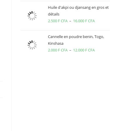
1.500 F
Huile d'akpi ou djansang en gros et
détails
CFA
2.500
F CFA
–
16.000
F CFA
Plage
à
de
10.000 F
prix :
CFA
Cannelle en poudre benin, Togo,
2.500 F
Kinshasa
2.000
F CFA
–
12.000
F CFA
CFA
Plage
à
de
16.000 F
prix :
CFA
2.000 F
CFA
à
12.000 F
CFA