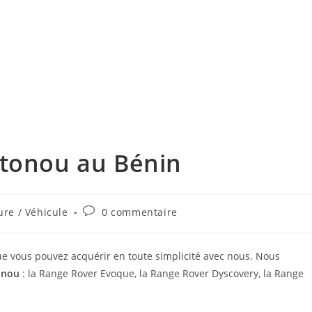
otonou au Bénin
Commentaires
ure / Véhicule
0 commentaire
de
la
publication :
 vous pouvez acquérir en toute simplicité avec nous. Nous
onou
: la Range Rover Evoque, la Range Rover Dyscovery, la Range