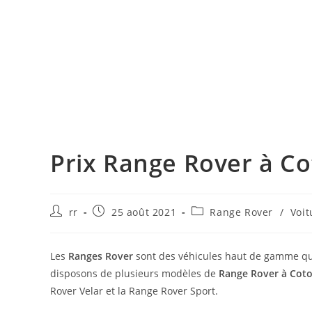
Prix Range Rover à C
Auteur/autrice
Publication
Post
rr
25 août 2021
Range Rover
/
Voit
de
publiée :
category:
la
publication :
Les
Ranges Rover
sont des véhicules haut de gamme que
disposons de plusieurs modèles de
Range Rover à Cot
Rover Velar et la Range Rover Sport.