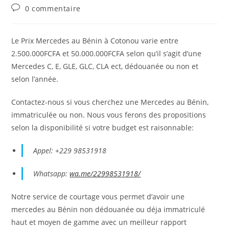
de
publiée :
category:
Commentaires
0 commentaire
la
de
publication :
la
publication :
Le Prix Mercedes au Bénin à Cotonou varie entre
2.500.000FCFA et 50.000.000FCFA selon qu’il s’agit d’une
Mercedes C, E, GLE, GLC, CLA ect, dédouanée ou non et
selon l’année.
Contactez-nous si vous cherchez une Mercedes au Bénin,
immatriculée ou non. Nous vous ferons des propositions
selon la disponibilité si votre budget est raisonnable:
Appel: +229 98531918
Whatsapp:
wa.me/22998531918/
Notre service de courtage vous permet d’avoir une
mercedes au Bénin non dédouanée ou déja immatriculé
haut et moyen de gamme avec un meilleur rapport