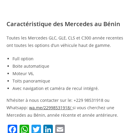
Caractéristique des Mercedes au Bénin
Toutes les Mercedes GLC, GLE, CLS et C300 année recentes
ont toutes les options d’un véhicule haut de gamme.
Full option
Boite automatique
Moteur V6,
Toits panoramique
Avec navigation et caméra de recul intégré.
N’hésiter à nous contacter sur le: +229 98531918 ou
Whatsapp:
wa.me/22998531918/
si vous cherchez une
Mercedes au Bénin, année récente et année antérieure.
F
W
T
Li
E