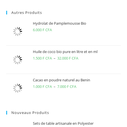
Autres Produits
Hydrolat de Pamplemousse Bio
6.000
F CFA
Huile de coco bio pure en litre et en ml
1.500
F CFA
–
32.000
F CFA
Plage
de
prix :
1.500 F
Cacao en poudre naturel au Benin
1.000
F CFA
–
7.000
F CFA
Plage
CFA
de
à
prix :
32.000 F
1.000 F
CFA
Nouveaux Produits
CFA
à
Sets de table artisanale en Polyester