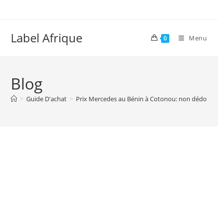
Skip
to
content
Label Afrique
Menu
0
Blog
>
Guide D'achat
>
Prix Mercedes au Bénin à Cotonou: non dédouan