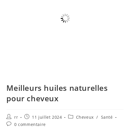
Meilleurs huiles naturelles
pour cheveux
Auteur/autrice
Publication
Post
rr
11 juillet 2024
Cheveux
/
Santé
de
publiée :
category:
Commentaires
0 commentaire
la
de