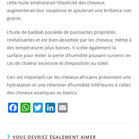
cette huile améliorerait l’élasticité des cheveux,
augmenterait leur souplesse et ajouterait une brillance non
grasse.
L’huile de baobab possède de puissantes propriétés
revitalisantes et est bien absorbée par les cheveux, même à
des températures plus basses. Il scelle également la
surface pour éviter la perte d’humidité pouvant survenir en
cas de chaleur excessive et d’exposition au soleil.
Ceci est important car les cheveux africains présentent une
hydratation et une rétention d’humidité inférieures à celles
des cheveux asiatiques ou blancs.
F
W
T
Li
E
a
h
w
n
m
c
at
itt
k
ai
e
s
er
e
l
VOUS DEVRIEZ ÉGALEMENT AIMER