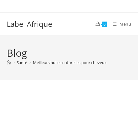
Skip
to
content
Label Afrique
Menu
0
Blog
>
Santé
>
Meilleurs huiles naturelles pour cheveux