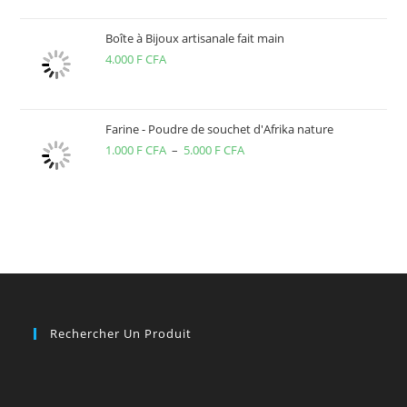
Boîte à Bijoux artisanale fait main
4.000
F CFA
Farine - Poudre de souchet d'Afrika nature
1.000
F CFA
–
5.000
F CFA
Plage
de
prix :
1.000 F
CFA
à
5.000 F
CFA
Rechercher Un Produit