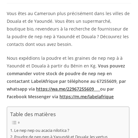
publication :
la
publication :
Vous êtes au Cameroun plus précisément dans les villes de
Douala et de Yaoundé. Vous êtes un supermarché,
boutique bio, revendeurs à la recherche de fournisseur de
la poudre de nep nep à Yaoundé et Douala ? Découvrez les
contacts dont vous avez besoin.
Nous expédions la poudre et les graines de nep nep à à
Yaoundé et Douala à partir du Bénin en Kg.
Vous pouvez
commander votre stock de poudre de nep nep en
contactant LabelAfrique par téléphone au 67255609, par
whatsapp via
https://wa.me/22967255609
ou par
Facebook Messenger via
https://m.me/labelafrique
Table des matières
Le nep nep ou acacia nilotica ?
Poudre de nep nep à Yaoundé et Douala: les vertus