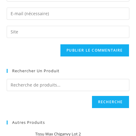
your
name
Enter
or
your
username
email
Saisir
to
address
l’URL
comment
to
de
comment
votre
site
(facultatif)
Rechercher Un Produit
RECHERCHE
Autres Produits
Tissu Wax Chiganvy Lot 2