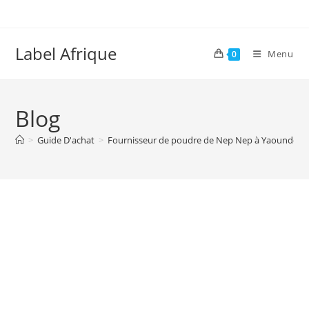
Skip
to
content
Label Afrique
Menu
0
Blog
>
Guide D'achat
>
Fournisseur de poudre de Nep Nep à Yaoundé et