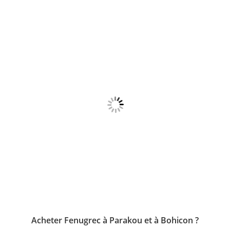
b
A
dI
o
p
n
o
p
k
Acheter Fenugrec à Parakou et à Bohicon ?