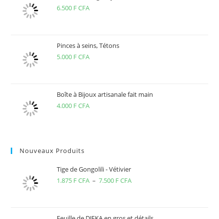
6.500
F CFA
Pinces à seins, Tétons
5.000
F CFA
Boîte à Bijoux artisanale fait main
4.000
F CFA
Nouveaux Produits
Tige de Gongolili - Vétivier
1.875
F CFA
–
7.500
F CFA
Plage
de
prix :
1.875 F
Feuille de DJEKA en gros et détails