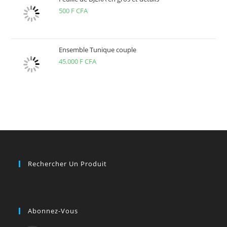
500
F CFA
CFA
à
7.500 F
CFA
Ensemble Tunique couple
45.000
F CFA
Rechercher Un Produit
Abonnez-Vous