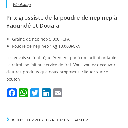
Whatsapp
Prix grossiste de la poudre de nep nep à
Yaoundé et Douala
Graine de nep nep 5.000 FCFA
Poudre de nep nep 1Kg 10.000FCFA
Les envois se font régulièrement par à un tarif abordable…
Le retrait se fait au service de fret. Vous voulez découvrir
d’autres produits que nous proposons, cliquer sur ce
bouton
F
W
T
Li
E
a
h
w
n
m
c
at
itt
k
ai
e
s
er
e
l
VOUS DEVRIEZ ÉGALEMENT AIMER