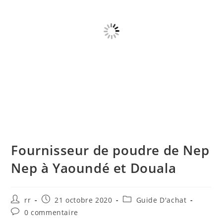
Fournisseur de poudre de Nep
Nep à Yaoundé et Douala
Auteur/autrice
Publication
Post
rr
21 octobre 2020
Guide D'achat
de
publiée :
category:
Commentaires
0 commentaire
la
de