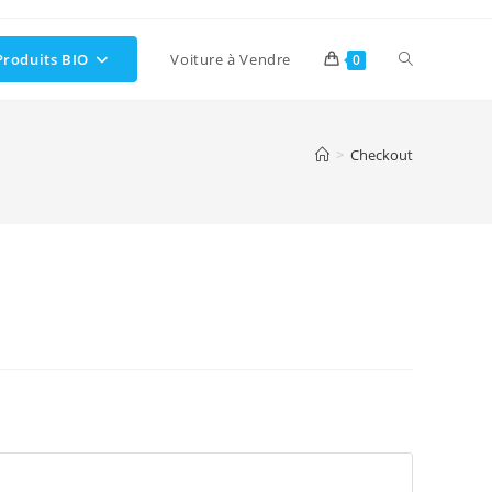
Toggle
Produits BIO
Voiture à Vendre
0
website
>
Checkout
search